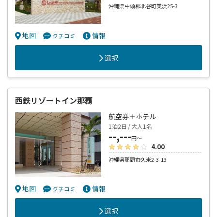
沖縄県中頭郡北谷町美浜25-3
地図
情報
クチコミ
選択
西鉄リゾートイン那覇
航空券＋ホテル
1泊2日 / 大人1名
--,---
円～
4.00
沖縄県那覇市久米2-3-13
地図
情報
クチコミ
選択