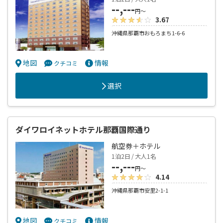
--,---
円～
3.67
沖縄県那覇市おもろまち1-6-6
地図
情報
クチコミ
選択
ダイワロイネットホテル那覇国際通り
航空券＋ホテル
1泊2日 / 大人1名
--,---
円～
4.14
沖縄県那覇市安里2-1-1
地図
情報
クチコミ