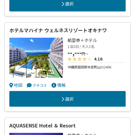
選択
ホテルマハイナ ウェルネスリゾートオキナワ
航空券＋ホテル
1泊2日 / 大人1名
--,---
円～
4.16
沖縄県国頭郡本部町山川1456
地図
情報
クチコミ
選択
AQUASENSE Hotel ＆ Resort