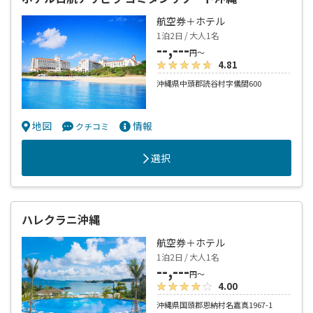
航空券＋ホテル
1泊2日 / 大人1名
--,---
円～
4.81
沖縄県中頭郡読谷村字儀間600
地図
情報
クチコミ
選択
ハレクラニ沖縄
航空券＋ホテル
1泊2日 / 大人1名
--,---
円～
4.00
沖縄県国頭郡恩納村名嘉真1967-1