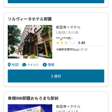
ソルヴィータホテル那覇
航空券＋ホテル
1泊2日 / 大人1名
--,---
円～
3.40
沖縄県那覇市松山2-17-17
地図
情報
クチコミ
選択
東横INN那覇おもろまち駅前
航空券＋ホテル
1泊2日 / 大人1名