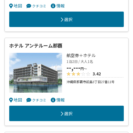
地図
情報
クチコミ
選択
ホテル アンテルーム那覇
航空券＋ホテル
1泊2日 / 大人1名
--,---
円～
3.42
沖縄県那覇市前島3丁目27番11号
地図
情報
クチコミ
選択