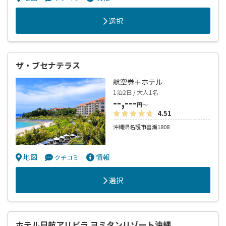
選択
ザ・ブセナテラス
航空券＋ホテル
1泊2日 / 大人1名
--,---
円～
4.51
沖縄県名護市喜瀬1808
地図
情報
クチコミ
選択
ホテル日航アリビラ ヨミタンリゾート沖縄