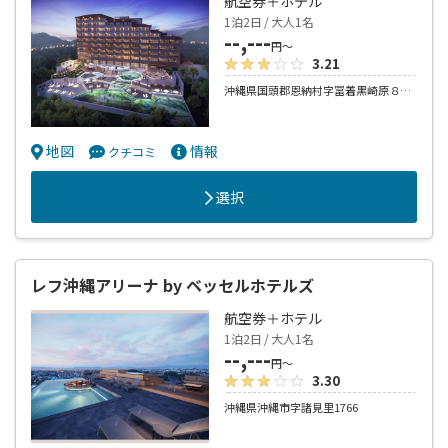
航空券＋ホテル
1泊2日 / 大人1名
--,---
円～
3.21
沖縄県国頭郡恩納村字冨着黒崎原８６番１
地図
情報
クチコミ
選択
レフ沖縄アリーナ by ベッセルホテルズ
航空券＋ホテル
1泊2日 / 大人1名
--,---
円～
3.30
沖縄県沖縄市字諸見里1766