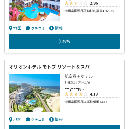
2.96
沖縄県国頭郡恩納村名嘉真1765-39
地図
情報
クチコミ
選択
オリオンホテル モトブ リゾート＆スパ
航空券＋ホテル
1泊2日 / 大人1名
--,---
円～
4.13
沖縄県国頭郡本部町備瀬148-1
地図
情報
クチコミ