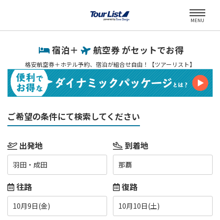
MENU
宿泊＋
航空券 がセットでお得
格安航空券＋ホテル予約、宿泊が組合せ自由！【ツアーリスト】
ご希望の条件にて検索してください
出発地
到着地
羽田・成田
那覇
往路
復路
10月9日(金)
10月10日(土)