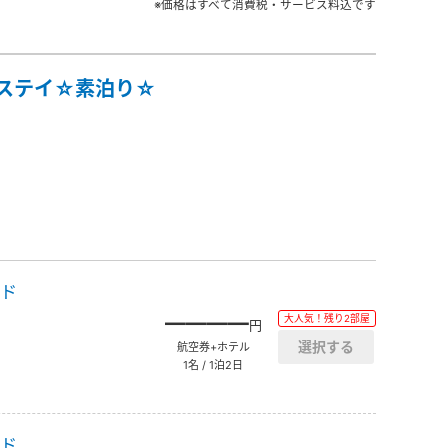
※価格はすべて消費税・サービス料込です
にステイ☆素泊り☆
ッド
――――
大人気！残り2部屋
円
航空券+ホテル
1名 / 1泊2日
ッド