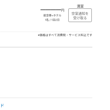
満室
――――
円
航空券+ホテル
1名 / 1泊2日
※価格はすべて消費税・サービス料込です
ッド