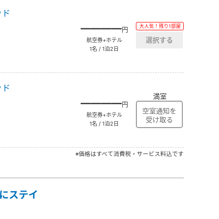
ッド
――――
大人気！残り1部屋
円
航空券+ホテル
1名 / 1泊2日
ッド
満室
――――
円
航空券+ホテル
1名 / 1泊2日
※価格はすべて消費税・サービス料込です
得にステイ