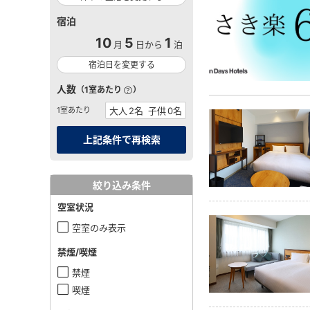
宿泊
10
5
1
月
日から
泊
宿泊日を変更する
人数
（1室あたり
）
1室あたり
絞り込み条件
空室状況
空室のみ表示
禁煙/喫煙
禁煙
喫煙