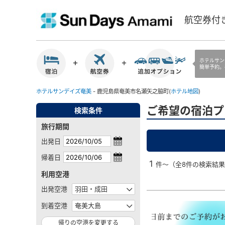
航空券付
ホテルサン
簡単予約。
ホテルサンデイズ奄美
- 鹿児島県奄美市名瀬矢之脇町(
ホテル地図
)
ご希望の宿泊プ
検索条件
旅行期間
出発日
帰着日
1
件～（全8件の検索結
利用空港
出発空港
到着空港
帰りの空港を変更する