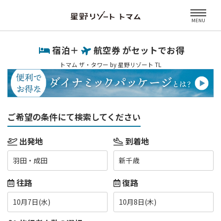
MENU
宿泊＋
航空券 がセットでお得
トマム ザ・タワー by 星野リゾート TL
ご希望の条件にて検索してください
出発地
到着地
羽田・成田
新千歳
往路
復路
10月7日(水)
10月8日(木)