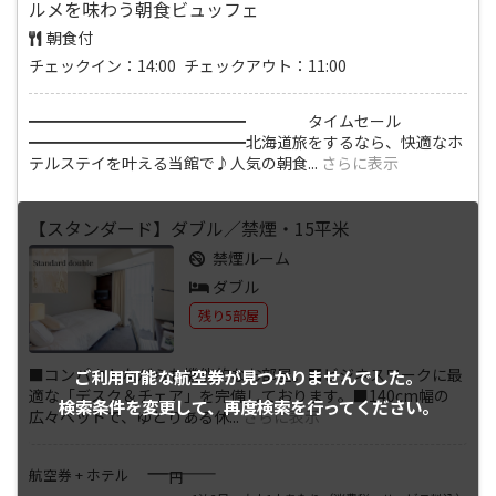
ルメを味わう朝食ビュッフェ
朝食付
チェックイン：14:00 チェックアウト：11:00
━━━━━━━━━━━━━━ タイムセール
━━━━━━━━━━━━━━北海道旅をするなら、快適なホ
テルステイを叶える当館で♪人気の朝食
...
さらに表示
【スタンダード】ダブル／禁煙・15平米
禁煙ルーム
ダブル
残り5部屋
■コンパクトながらも機能的なお部屋。■ビジネスワークに最
ご利用可能な航空券が
見つかりませんでした。
適な「デスク＆チェア」を完備しております。■140cm幅の
検索条件を変更して、
再度検索を行ってください。
広々ベッドで、ゆとりある休
...
さらに表示
――――
航空券 + ホテル
円