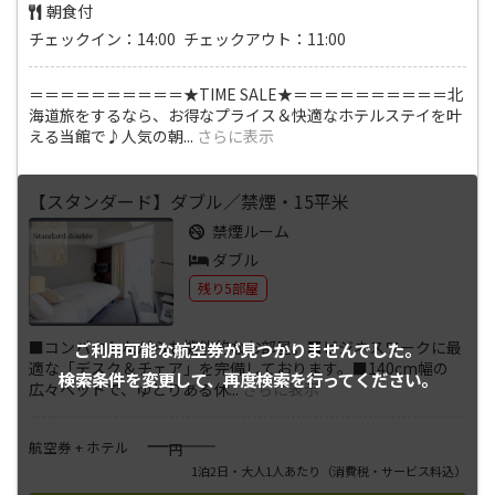
朝食付
チェックイン：14:00 チェックアウト：11:00
＝＝＝＝＝＝＝＝＝＝★TIME SALE★＝＝＝＝＝＝＝＝＝＝北
海道旅をするなら、お得なプライス＆快適なホテルステイを叶
える当館で♪人気の朝
...
さらに表示
【スタンダード】ダブル／禁煙・15平米
禁煙ルーム
ダブル
残り5部屋
■コンパクトながらも機能的なお部屋。■ビジネスワークに最
ご利用可能な航空券が
見つかりませんでした。
適な「デスク＆チェア」を完備しております。■140cm幅の
検索条件を変更して、
再度検索を行ってください。
広々ベッドで、ゆとりある休
...
さらに表示
――――
航空券 + ホテル
円
1泊2日・大人1人あたり
（消費税・サービス料込）