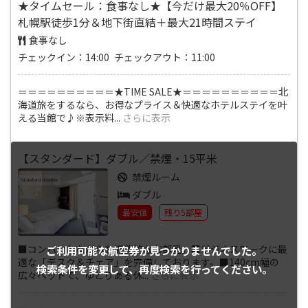
★タイムセール：食事なし★【今だけ最大20％OFF】
札幌駅徒歩1分＆地下街直結＋最大21時間ステイ
食事なし
チェックイン：14:00 チェックアウト：11:00
＝＝＝＝＝＝＝＝＝＝★TIME SALE★＝＝＝＝＝＝＝＝＝＝北
海道旅をするなら、お得なプライス＆快適なホテルステイを叶
える当館で♪※表示料
...
さらに表示
【スタンダード】ダブル／禁煙・15平米
禁煙ルーム
ダブル
最安値
残り5部屋
■コンパクトながらも機能的なお部屋。■ビジネスワークに最
ご利用可能な航空券が
見つかりませんでした。
適な「デスク＆チェア」を完備しております。■140cm幅の
検索条件を変更して、
再度検索を行ってください。
広々ベッドで、ゆとりある休
...
さらに表示