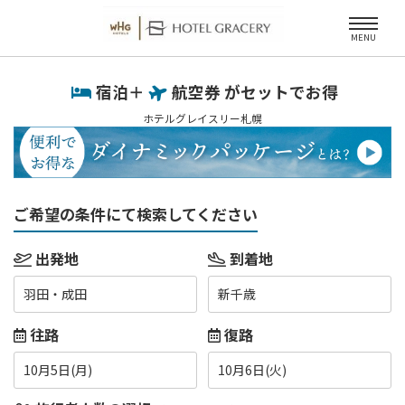
MENU
宿泊＋
航空券 がセットでお得
ホテルグレイスリー札幌
ご希望の条件にて検索してください
出発地
到着地
羽田・成田
新千歳
往路
復路
10月5日(月)
10月6日(火)