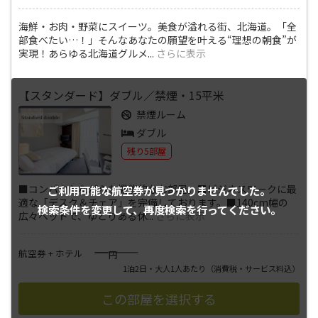
海鮮・お肉・野菜にスイーツ。美食が溢れる街、北海道。「全
部食べたい…！」そんなあなたの願望を叶える“理想の朝食”が
実現！あらゆる北海道グルメ
...
さらに表示
【スタンダード】ダブル／禁煙・15平米
禁煙ルーム
ダブル
残り5部屋
■コンパクトながらも機能的なお部屋。■ビジネスワークに最
ご利用可能な航空券が
見つかりませんでした。
適な「デスク＆チェア」を完備しております。■140cm幅の
検索条件を変更して、
再度検索を行ってください。
広々ベッドで、ゆとりある休
...
さらに表示
――――
航空券 + ホテル
円
1泊2日・大人1人あたり
（消費税・サービス料込）