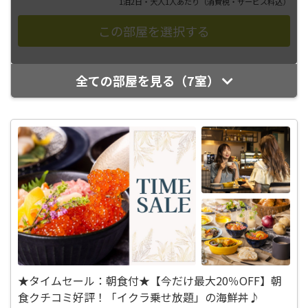
1泊2日・大人1人あたり
（消費税・サービス料込）
全ての部屋を見る（7室）
★タイムセール：朝食付★【今だけ最大20％OFF】朝
食クチコミ好評！「イクラ乗せ放題」の海鮮丼♪