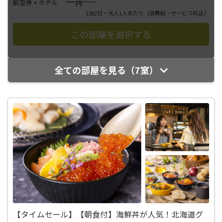
――――
航空券 + ホテル
円
1泊2日・大人1人あたり
（消費税・サービス料込）
全ての部屋を見る（7室）
【タイムセール】【朝食付】海鮮丼が人気！北海道グ