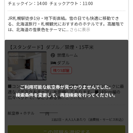
チェックイン：14:00 チェックアウト：11:00
JR札幌駅徒歩1分・地下街直結。雪の日でも快適に移動でき
る、北海道旅行・札幌観光におすすめのホテルです。高層階で
は、北海道の雪景色をテーマに
...
さらに表示
【スタンダード】ダブル／禁煙・15平米
禁煙ルーム
ダブル
残り5部屋
■コンパクトながらも機能的なお部屋。■ビジネスワークに最
ご利用可能な航空券が
見つかりませんでした。
適な「デスク＆チェア」を完備しております。■140cm幅の
検索条件を変更して、
再度検索を行ってください。
広々ベッドで、ゆとりある休
...
さらに表示
――――
航空券 + ホテル
円
1泊2日・大人1人あたり
（消費税・サービス料込）