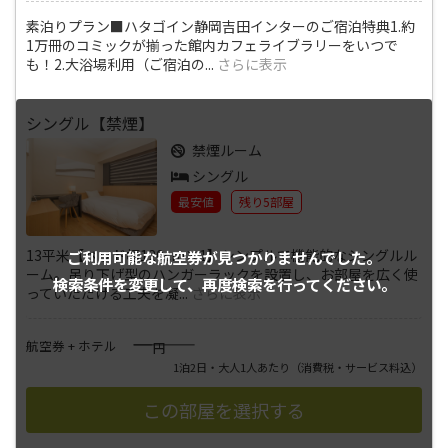
素泊りプラン■ハタゴイン静岡吉田インターのご宿泊特典1.約
1万冊のコミックが揃った館内カフェライブラリーをいつで
も！2.大浴場利用（ご宿泊の
...
さらに表示
シングル【禁煙】
禁煙ルーム
シングル
最安値
残り5部屋
13平米【ベッド幅120cm×1】シンプルで機能的なシングルル
ご利用可能な航空券が
見つかりませんでした。
ーム。吊り下げ型のハンガーラックを設置し、お部屋を広く使
検索条件を変更して、
再度検索を行ってください。
っていただける工夫を凝
...
さらに表示
――――
航空券 + ホテル
円
1泊2日・大人1人あたり
（消費税・サービス料込）