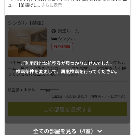
ュー【釜揚げし
...
さらに表示
シングル【禁煙】
禁煙ルーム
シングル
残り5部屋
13平米【ベッド幅120cm×1】シンプルで機能的なシングルル
ご利用可能な航空券が
見つかりませんでした。
ーム。吊り下げ型のハンガーラックを設置し、お部屋を広く使
検索条件を変更して、
再度検索を行ってください。
っていただける工夫を凝
...
さらに表示
――――
航空券 + ホテル
円
1泊2日・大人1人あたり
（消費税・サービス料込）
全ての部屋を見る（4室）