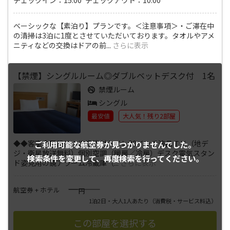
ベーシックな【素泊り】プランです。＜注意事項＞・ご滞在中
の清掃は3泊に1度とさせていただいております。タオルやアメ
ニティなどの交換はドアの前
...
さらに表示
【禁煙】シングルルーム◎ダブルベットデスク付 1名
禁煙ルーム
シングル
最安値
大人気！残り2部屋
◆◆客室◆■設備：洗浄機付トイレ20インチ液晶ＴＶ（地デ
ご利用可能な航空券が
見つかりませんでした。
ジ・衛星放送無料）個別空調（暖房／冷房）デスク電気スタン
検索条件を変更して、
再度検索を行ってください。
ド姿見用の鏡アラーム冷蔵庫（
...
さらに表示
――――
航空券 + ホテル
円
1泊2日・大人1人あたり
（消費税・サービス料込）