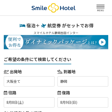
MENU
宿泊＋
航空券 がセットでお得
スマイルホテル静岡吉田インター
ご希望の条件にて検索してください
出発地
到着地
大阪全て
静岡
往路
復路
8月8日(土)
8月9日(日)