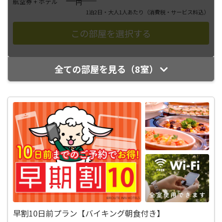
――――
航空券 + ホテル
円
1泊2日・大人1人あたり
（消費税・サービス料込）
全ての部屋を見る（8室）
早割10日前プラン【バイキング朝食付き】