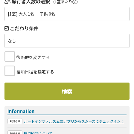
旅行者人数の選択
（1室あたり
）
[1室] 大人 1名 子供 0名
こだわり条件
なし
復路便を変更する
宿泊日程を指定する
検索
Information
ルートインホテルズ公式アプリからスムーズにチェックイン！
お知らせ
宿泊約款について
お知らせ