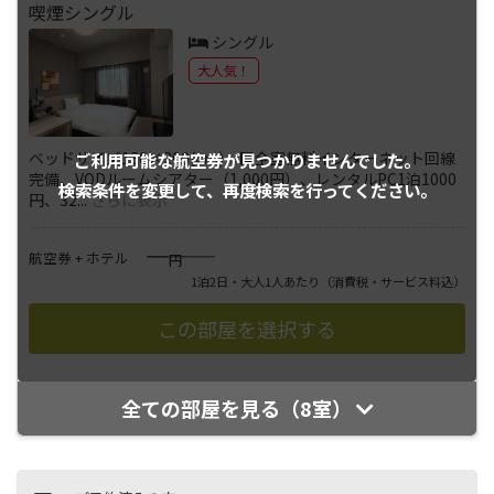
喫煙シングル
シングル
大人気！
ベッドサイズ130×200(cm) ■全室無料インターネット回線
ご利用可能な航空券が
見つかりませんでした。
完備、VODルームシアター（1,000円）、レンタルPC1泊1000
検索条件を変更して、
再度検索を行ってください。
円、32
...
さらに表示
――――
航空券 + ホテル
円
1泊2日・大人1人あたり
（消費税・サービス料込）
全ての部屋を見る（8室）