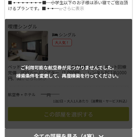
■―――▪―――▪―――▪―――▪―――▪―――▪―――▪―――■ 小学生以下のお子様は添い寝でご宿泊頂
けるプランです。■―――▪―――▪―
...
さらに表示
喫煙シングル
シングル
大人気！
ベッドサイズ130×200(cm) ■全室無料インターネット回線
ご利用可能な航空券が
見つかりませんでした。
完備、VODルームシアター（1,000円）、レンタルPC1泊1000
検索条件を変更して、
再度検索を行ってください。
円、32
...
さらに表示
――――
航空券 + ホテル
円
1泊2日・大人1人あたり
（消費税・サービス料込）
全ての部屋を見る（4室）