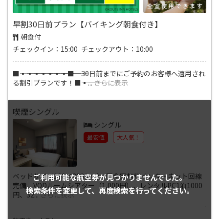
早割30日前プラン【バイキング朝食付き】
朝食付
チェックイン：15:00 チェックアウト：10:00
■―――▪―――▪―――▪―――▪―――▪―――▪―――▪―――■ 30日前までにご予約のお客様へ適用され
る割引プランです！■―――▪―――
...
さらに表示
喫煙シングル
シングル
最安値
大人気！
ベッドサイズ130×200(cm) ■全室無料インターネット回線
ご利用可能な航空券が
見つかりませんでした。
完備、VODルームシアター（1,000円）、レンタルPC1泊1000
検索条件を変更して、
再度検索を行ってください。
円、32
...
さらに表示