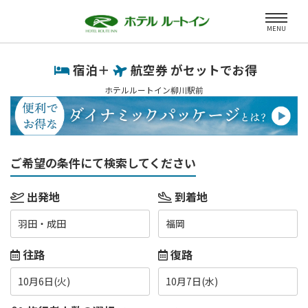
MENU
宿泊＋
航空券 がセットでお得
ホテルルートイン柳川駅前
ご希望の条件にて検索してください
出発地
到着地
羽田・成田
福岡
往路
復路
10月6日(火)
10月7日(水)