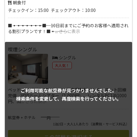
朝食付
チェックイン：15:00 チェックアウト：10:00
■―――▪―――▪―――▪―――▪―――▪―――▪―――▪―――■ 10日前までにご予約のお客様へ適用され
る割引プランです！■―――▪―――
...
さらに表示
喫煙シングル
シングル
大人気！
ベッドサイズ130×200(cm) ■全室無料インターネット回線
ご利用可能な航空券が
見つかりませんでした。
完備、VODルームシアター（1,000円）、レンタルPC1泊1000
検索条件を変更して、
再度検索を行ってください。
円、32
...
さらに表示
――――
航空券 + ホテル
円
1泊2日・大人1人あたり
（消費税・サービス料込）