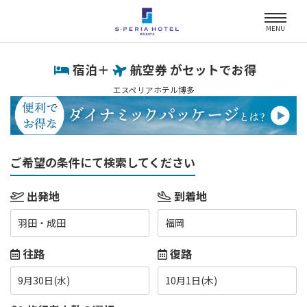
MENU
宿泊＋
航空券 がセットでお得
エスペリアホテル博多
ご希望の条件にて検索してください
出発地
到着地
羽田・成田
福岡
往路
復路
9月30日(水)
10月1日(木)