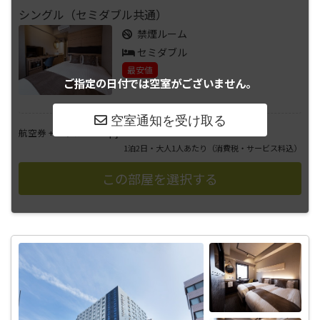
シングル（セミダブル共通）
禁煙ルーム
セミダブル
最安値
ご指定の日付では
空室がございません。
――――
航空券 + ホテル
円
1泊2日・大人1人あたり
（消費税・サービス料込）