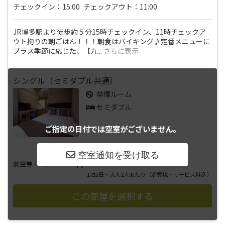
チェックイン：15:00 チェックアウト：11:00
JR博多駅より徒歩約５分15時チェックイン、11時チェックア
ウト拘りの朝ごはん！！！朝食はバイキング♪定番メニューに
プラス季節に応じた、【九
...
さらに表示
シングル（セミダブル共通）
禁煙ルーム
セミダブル
ご指定の日付では
空室がございません。
――――
航空券 + ホテル
円
1泊2日・大人1人あたり
（消費税・サービス料込）