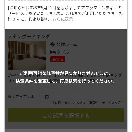
[お知らせ]2026年5月31日をもちましてアフタヌーンティーの
サービスは終了いたしました。これまでご利用いただきました
皆さまに、心より御礼
...
さらに表示
スタンダードキング
禁煙ルーム
ダブル
最安値
ご利用可能な航空券が
見つかりませんでした。
浴室と洗面所が独立したゆとりある空間に180センチ幅キング
検索条件を変更して、
再度検索を行ってください。
サイズベッドを配置。全室禁煙、WIFI完備、50インチTV
――――
航空券 + ホテル
円
1泊2日・大人1人あたり
（消費税・サービス料込）