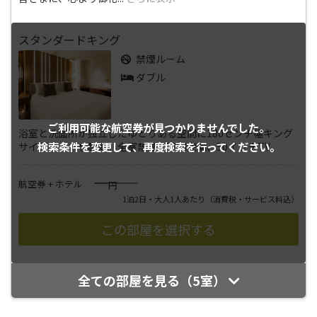
スタンダードキング
禁煙ルーム
ダブル
ご利用可能な航空券が
見つかりませんでした。
浴室と洗面所が独立したゆとりある空間に180センチ幅キング
検索条件を変更して、
再度検索を行ってください。
サイズベッドを配置。全室禁煙、WIFI完備、50インチTV
――――
航空券 + ホテル
円
1泊2日・大人1人あたり
（消費税・サービス料込）
全ての部屋を見る（5室）