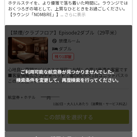
ホテルステイを、より優雅で落ち着いた時間に。ラウンジでは
おくつろぎの場として、上質なひとときをお過ごしください。
【ラウンジ「NOMBRE」】
...
さらに表示
【禁煙/クラブフロア】Episode2ダブル（29平米）
禁煙ルーム
ダブル
残り1部屋
心地良い空間でビジネスで福岡にお越しの際は最適の客室です
ご利用可能な航空券が
見つかりませんでした。
■客室情報広さ:29平米ベッド：幅180cm×1台ユニットバス※
検索条件を変更して、
再度検索を行ってください。
このお部屋はラウンジ
...
さらに表示
――――
航空券 + ホテル
円
1泊2日・大人1人あたり
（消費税・サービス料込）