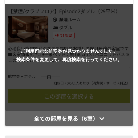
【禁煙/クラブフロア】Episode2ダブル（29平米）
禁煙ルーム
ダブル
残り1部屋
心地良い空間でビジネスで福岡にお越しの際は最適の客室です
ご利用可能な航空券が
見つかりませんでした。
■客室情報広さ:29平米ベッド：幅180cm×1台ユニットバス※
検索条件を変更して、
再度検索を行ってください。
このお部屋はラウンジ
...
さらに表示
――――
航空券 + ホテル
円
1泊2日・大人1人あたり
（消費税・サービス料込）
全ての部屋を見る（6室）