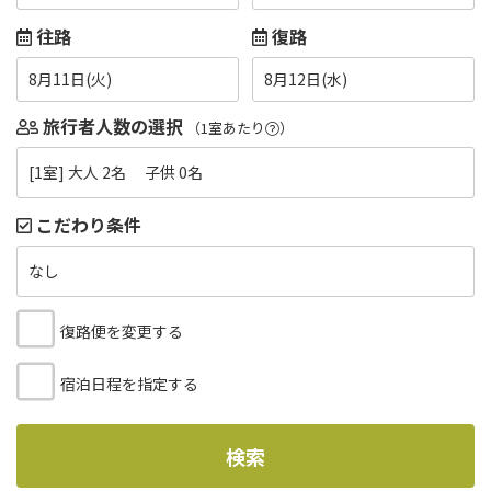
往路
復路
8月11日(火)
8月12日(水)
旅行者人数の選択
（1室あたり
）
[1室] 大人 2名 子供 0名
こだわり条件
なし
復路便を変更する
宿泊日程を指定する
検索