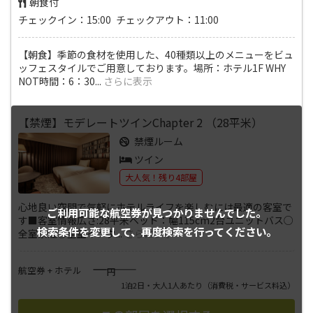
朝食付
チェックイン：15:00 チェックアウト：11:00
【朝食】季節の食材を使用した、40種類以上のメニューをビュ
ッフェスタイルでご用意しております。場所：ホテル1F WHY
NOT時間：6：30
...
さらに表示
【禁煙】モデレートツインChapter 2 （28平米）
禁煙ルーム
ツイン
大人気！残り4部屋
心地良い空間で気軽にホテルライフを楽しむには最適の客室で
ご利用可能な航空券が
見つかりませんでした。
す■客室情報広さ:28平米ベッド：幅115cm2台ユニットバス○
検索条件を変更して、
再度検索を行ってください。
全室禁煙○全室インタ
...
さらに表示
――――
航空券 + ホテル
円
1泊2日・大人1人あたり
（消費税・サービス料込）