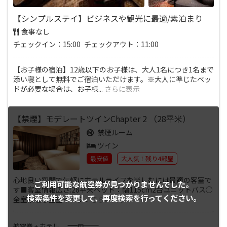
【シンプルステイ】ビジネスや観光に最適/素泊まり
食事なし
チェックイン：15:00 チェックアウト：11:00
【お子様の宿泊】12歳以下のお子様は、大人1名につき1名まで
添い寝として無料でご宿泊いただけます。※大人に準じたベッ
ドが必要な場合は、お子様
...
さらに表示
【禁煙】モデレートツインChapter 2 （28平米）
禁煙ルーム
ツイン
最安値
大人気！残り4部屋
心地良い空間で気軽にホテルライフを楽しむには最適の客室で
ご利用可能な航空券が
見つかりませんでした。
す■客室情報広さ:28平米ベッド：幅115cm2台ユニットバス○
検索条件を変更して、
再度検索を行ってください。
全室禁煙○全室インタ
...
さらに表示
――――
航空券 + ホテル
円