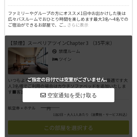
ファミリーやグループの方にオススメ1日中お出かけした後は
広々バスルームでおひとり時間を楽しめます最大3名～4名での
ご宿泊ができるお部屋で、ご
...
さらに表示
【禁煙】スーペリアツインChapter 3 （35平米）
禁煙ルーム
ツイン
ご指定の日付では
空室がございません。
いつもより少し贅沢に旅を楽しみたいファミリーに最適です大
人3名様でご利用の場合はカウチソファベッドを追加いたしま
す■客室情報広さ:35平米ベ
...
さらに表示
――――
航空券 + ホテル
円
1泊2日・大人1人あたり
（消費税・サービス料込）