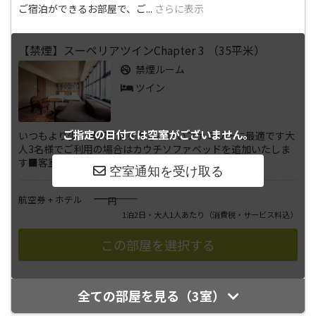
ご宿泊ができるお部屋で、ご
...
さらに表示
【禁煙】スーペリアツインChapter 3 （35平米）
禁煙ルーム
ツイン
ご指定の日付では
空室がございません。
いつもより少し贅沢に旅を楽しみたいファミリーに最適です大
人3名様でご利用の場合はカウチソファベッドを追加いたしま
す■客室情報広さ:35平米ベ
...
さらに表示
――――
航空券 + ホテル
円
1泊2日・大人1人あたり
（消費税・サービス料込）
全ての部屋を見る（3室）