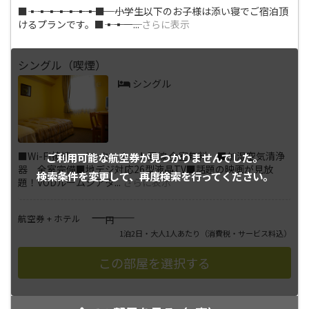
■―――▪―――▪―――▪―――▪―――▪―――▪―――▪―――■ 小学生以下のお子様は添い寝でご宿泊頂
けるプランです。■―――▪―――▪―
...
さらに表示
シングル（喫煙）
シングル
■Wi-Fi接続・インターネット回線 全室無料 ■加湿空気清浄
ご利用可能な航空券が
見つかりませんでした。
器 全室完備■地デジ対応26型液晶TV■話題の映画が見放
検索条件を変更して、
再度検索を行ってください。
題！VODルームシアタ
...
さらに表示
――――
航空券 + ホテル
円
1泊2日・大人1人あたり
（消費税・サービス料込）