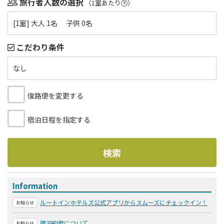
旅行者人数の選択
（1室あたり
）
[1室] 大人 1名 子供 0名
こだわり条件
なし
復路便を変更する
宿泊日程を指定する
検索
Information
ルートインホテルズ公式アプリからスムーズにチェックイン！
お知らせ
宿泊約款について
お知らせ