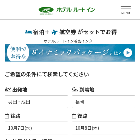
MENU
宿泊＋
航空券 がセットでお得
ホテルルートイン若宮インター
ご希望の条件にて検索してください
出発地
到着地
羽田・成田
福岡
往路
復路
10月7日(水)
10月8日(木)