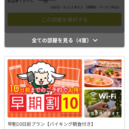
――――
航空券 + ホテル
円
1泊2日・大人1人あたり
（消費税・サービス料込）
全ての部屋を見る（4室）
早割10日前プラン【バイキング朝食付き】