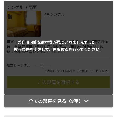
シングル（喫煙）
シングル
■Wi-Fi接続・インターネット回線 全室無料 ■加湿空気清浄
ご利用可能な航空券が
見つかりませんでした。
器 全室完備■地デジ対応26型液晶TV■話題の映画が見放
検索条件を変更して、
再度検索を行ってください。
題！VODルームシアタ
...
さらに表示
――――
航空券 + ホテル
円
1泊2日・大人1人あたり
（消費税・サービス料込）
全ての部屋を見る（8室）