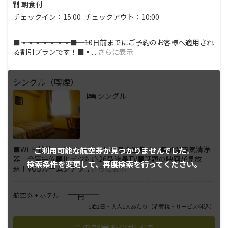
朝食付
チェックイン：15:00 チェックアウト：10:00
■―――▪―――▪―――▪―――▪―――▪―――▪―――▪―――■ 10日前までにご予約のお客様へ適用され
る割引プランです！■―――▪―――
...
さらに表示
シングル（喫煙）
シングル
■Wi-Fi接続・インターネット回線 全室無料 ■加湿空気清浄
ご利用可能な航空券が
見つかりませんでした。
器 全室完備■地デジ対応26型液晶TV■話題の映画が見放
検索条件を変更して、
再度検索を行ってください。
題！VODルームシアタ
...
さらに表示
――――
航空券 + ホテル
円
1泊2日・大人1人あたり
（消費税・サービス料込）