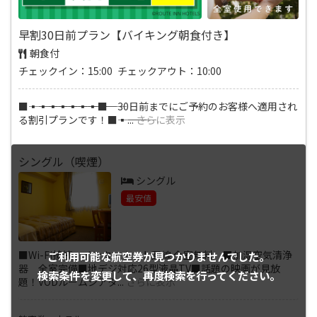
早割30日前プラン【バイキング朝食付き】
朝食付
チェックイン：15:00 チェックアウト：10:00
■―――▪―――▪―――▪―――▪―――▪―――▪―――▪―――■ 30日前までにご予約のお客様へ適用され
る割引プランです！■―――▪―――
...
さらに表示
シングル（喫煙）
シングル
最安値
■Wi-Fi接続・インターネット回線 全室無料 ■加湿空気清浄
ご利用可能な航空券が
見つかりませんでした。
器 全室完備■地デジ対応26型液晶TV■話題の映画が見放
検索条件を変更して、
再度検索を行ってください。
題！VODルームシアタ
...
さらに表示