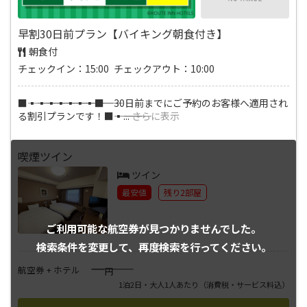
早割30日前プラン【バイキング朝食付き】
朝食付
チェックイン：15:00 チェックアウト：10:00
■―――▪―――▪―――▪―――▪―――▪―――▪―――▪―――■ 30日前までにご予約のお客様へ適用され
る割引プランです！■―――▪―――
...
さらに表示
喫煙ツイン
ツイン
最安値
残り2部屋
ご利用可能な航空券が
見つかりませんでした。
検索条件を変更して、
再度検索を行ってください。
――――
航空券 + ホテル
円
1泊2日・大人1人あたり
（消費税・サービス料込）