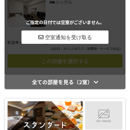
シングル
ご指定の日付では
空室がございません。
――――
航空券 + ホテル
円
1泊2日・大人1人あたり
（消費税・サービス料込）
全ての部屋を見る（2室）