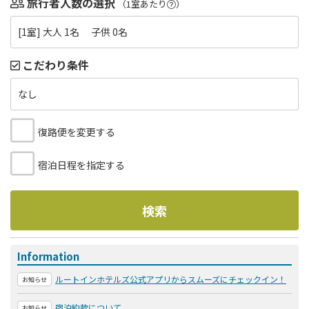
旅行者人数の選択
（1室あたり
）
[1室] 大人 1名 子供 0名
こだわり条件
なし
復路便を変更する
宿泊日程を指定する
検索
Information
ルートインホテルズ公式アプリからスムーズにチェックイン！
お知らせ
宿泊約款について
お知らせ