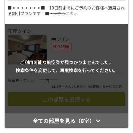
■―――▪―――▪―――▪―――▪―――▪―――▪―――▪―――■ 10日前までにご予約のお客様へ適用され
る割引プランです！■―――▪―――
...
さらに表示
喫煙ツイン
ツイン
残り2部屋
ご利用可能な航空券が
見つかりませんでした。
検索条件を変更して、
再度検索を行ってください。
――――
航空券 + ホテル
円
1泊2日・大人1人あたり
（消費税・サービス料込）
全ての部屋を見る（8室）