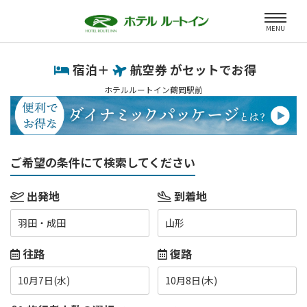
MENU
宿泊＋
航空券 がセットでお得
ホテルルートイン鶴岡駅前
ご希望の条件にて検索してください
出発地
到着地
羽田・成田
山形
往路
復路
10月7日(水)
10月8日(木)