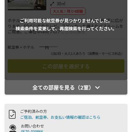
30㎡
大人気！残り4部屋
ご利用可能な航空券が
見つかりませんでした。
ホテル最上階に位置し、お部屋からは那覇の景色が眼下に広が
ります。60インチのテレビ、スピーカーを備えたバスルームを
検索条件を変更して、
再度検索を行ってください。
ご用意。ご滞在中は同フロア
...
さらに表示
――――
航空券 + ホテル
円
1泊2日・大人1人あたり
（消費税・サービス料込）
全ての部屋を見る（2室）
ご予約済みの方
ご宿泊、航空券、お支払い情報の確認はこちら
お問い合わせ
0570-039866