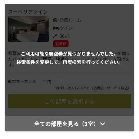
スーペリアツイン
禁煙ルーム
ツイン
30㎡
最安値
那覇の街並みをご覧頂ける30㎡の客室には、スピーカーを備え
ご利用可能な航空券が
見つかりませんでした。
たバスルームをご用意。快適なホテルライフをお楽しみ頂けま
検索条件を変更して、
再度検索を行ってください。
す。
――――
航空券 + ホテル
円
1泊2日・大人1人あたり
（消費税・サービス料込）
全ての部屋を見る（3室）