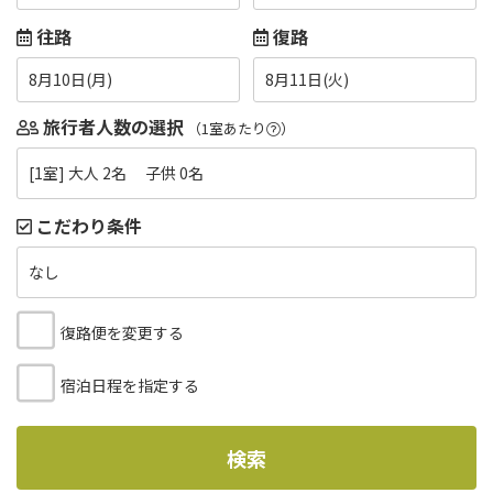
往路
復路
8月10日(月)
8月11日(火)
旅行者人数の選択
（1室あたり
）
[1室] 大人 2名 子供 0名
こだわり条件
なし
復路便を変更する
宿泊日程を指定する
検索