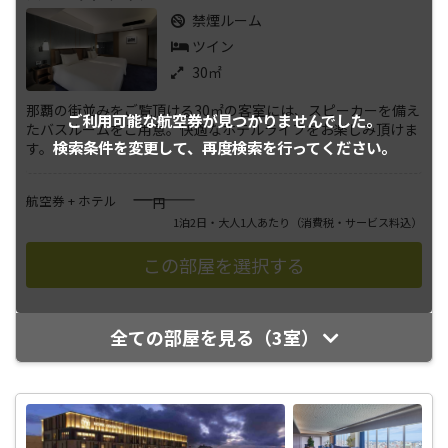
禁煙ルーム
ツイン
30㎡
那覇の街並みをご覧頂ける30㎡の客室には、スピーカーを備え
ご利用可能な航空券が
見つかりませんでした。
たバスルームをご用意。快適なホテルライフをお楽しみ頂けま
検索条件を変更して、
再度検索を行ってください。
す。
――――
航空券 + ホテル
円
1泊2日・大人1人あたり
（消費税・サービス料込）
全ての部屋を見る（3室）