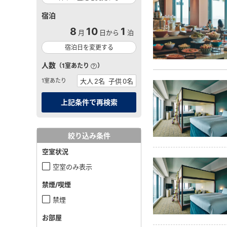
宿泊
8
10
1
月
日から
泊
宿泊日を変更する
人数
（1室あたり
）
1室あたり
絞り込み条件
空室状況
空室のみ表示
禁煙/喫煙
禁煙
お部屋