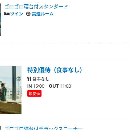
ゴロゴロ寝台付スタンダード
ツイン
禁煙ルーム
特別優待（食事なし）
食事なし
IN
OUT
15:00
11:00
最安値
ゴロゴロ寝台付デラックスコーナー