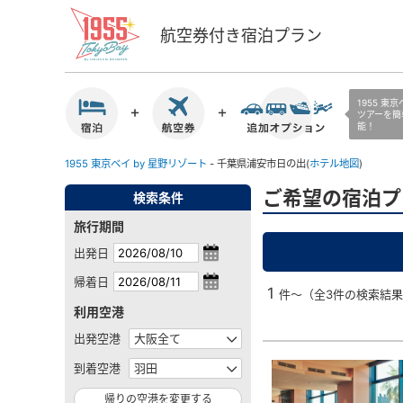
航空券付き宿泊プラン
1955 東
ツアーを簡
能！
1955 東京ベイ by 星野リゾート
- 千葉県浦安市日の出(
ホテル地図
)
ご希望の宿泊プ
検索条件
旅行期間
出発日
帰着日
1
件～（全3件の検索結
利用空港
出発空港
到着空港
帰りの空港を変更する