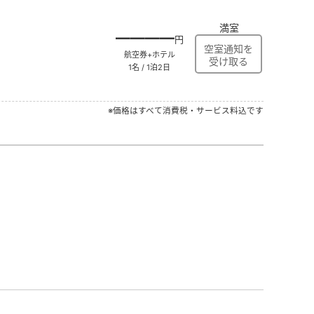
満室
――――
円
航空券+ホテル
1名 / 1泊2日
※価格はすべて消費税・サービス料込です