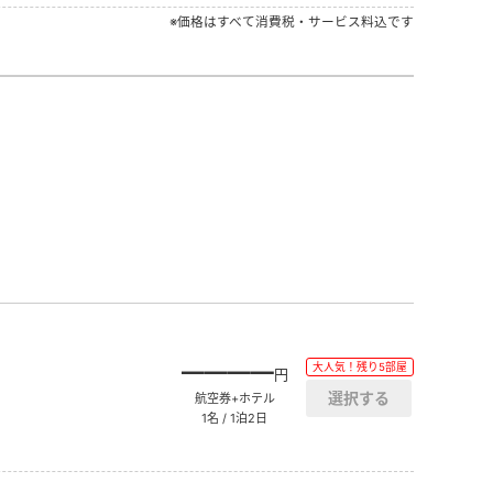
※価格はすべて消費税・サービス料込です
――――
大人気！残り5部屋
円
航空券+ホテル
1名 / 1泊2日