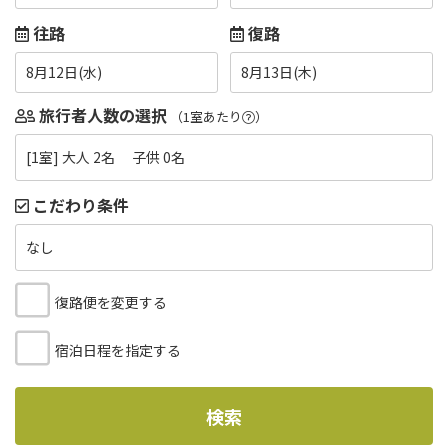
往路
復路
8月12日(水)
8月13日(木)
旅行者人数の選択
（1室あたり
）
[1室] 大人 2名 子供 0名
こだわり条件
なし
復路便を変更する
宿泊日程を指定する
検索