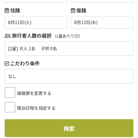
往路
復路
8月11日(火)
8月12日(水)
旅行者人数の選択
（1室あたり
）
[1室] 大人 1名 子供 0名
こだわり条件
なし
復路便を変更する
宿泊日程を指定する
検索