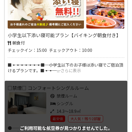
小学生以下添い寝可能プラン【バイキング朝食付き】
朝食付
チェックイン：15:00 チェックアウト：10:00
■―――▪―――▪―――▪―――▪―――▪―――▪―――▪―――■ 小学生以下のお子様は添い寝でご宿泊頂
けるプランです。■―――▪―――▪―
...
さらに表示
□禁煙□ コンフォートシングルルーム
禁煙ルーム
シングル
14.3～18.9㎡
最安値
大人気！残り2部屋
ご利用可能な航空券が
見つかりませんでした。
●――－-・-－――●――－-・-－――●――－-・-－