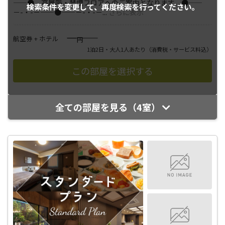
――● 高層階・禁煙フロアへのご案内となります。●――
検索条件を変更して、
再度検索を行ってください。
－-・-－――●――－-・-－
...
さらに表示
――――
航空券 + ホテル
円
1泊2日・大人1人あたり
（消費税・サービス料込）
全ての部屋を見る（4室）