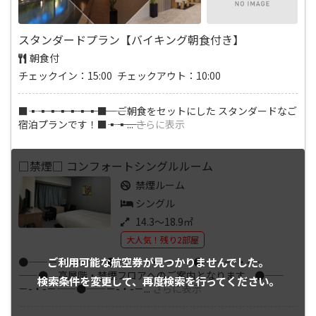
スタンダードプラン【バイキング朝食付き】
朝食付
チェックイン：15:00 チェックアウト：10:00
■―――▪―――▪―――▪―――▪―――▪―――▪―――▪―――■ ご朝食をセットにした スタンダードなご
宿泊プランです！■―――▪―――▪
...
さらに表示
□禁煙□ コンフォートシングルルーム
禁煙ルーム
シングル
14.3～18.9㎡
大人気！残り2部屋
ご利用可能な航空券が
見つかりませんでした。
●――－-・-－――●――－-・-－――●――－-・-－
――● 高層階・禁煙フロアへのご案内となります。●――
検索条件を変更して、
再度検索を行ってください。
－-・-－――●――－-・-－
...
さらに表示