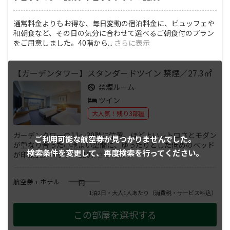
通常料金よりもお得な、毎日変動の宿泊料金に、ビュッフェや
和朝食など、その日の気分に合わせて選べるご朝食付のプラン
をご用意しました。40階から
...
さらに表示
【ガーデンタワー】スタンダードツイン 禁煙／27.3㎡
禁煙ルーム
ツイン
大人気！残り3部屋
ガーデンタワーの11～39階に位置。ほどよいレトロさとモダン
ご利用可能な航空券が
見つかりませんでした。
が重なり合った心地よい空間に、ゆったりとした低めのベッド
検索条件を変更して、
再度検索を行ってください。
が印象的。ベッド：110
...
さらに表示
――――
航空券 + ホテル
円
1泊2日・大人1人あたり
（消費税・サービス料込）