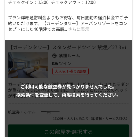
チェックイン：15:00 チェックアウト：12:00
プラン詳細通常料金よりもお得な、毎日変動の宿泊料金でご予
約いただけます。【ガーデンタワー】アーバンリゾートをコン
セプトにした40階建ての高層
...
さらに表示
【ガーデンタワー】スタンダードツイン 禁煙／27.3㎡
禁煙ルーム
ツイン
大人気！残り3部屋
ガーデンタワーの11～39階に位置。ほどよいレトロさとモダン
ご利用可能な航空券が
見つかりませんでした。
が重なり合った心地よい空間に、ゆったりとした低めのベッド
検索条件を変更して、
再度検索を行ってください。
が印象的。ベッド：110
...
さらに表示
――――
航空券 + ホテル
円
1泊2日・大人1人あたり
（消費税・サービス料込）