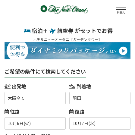
MENU
宿泊＋
航空券 がセットでお得
ホテルニューオータニ【ガーデンタワー】
ご希望の条件にて検索してください
出発地
到着地
大阪全て
羽田
往路
復路
10月6日(火)
10月7日(水)