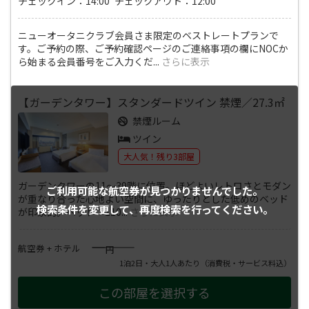
チェックイン：14:00 チェックアウト：12:00
ニューオータニクラブ会員さま限定のベストレートプランで
す。ご予約の際、ご予約確認ページのご連絡事項の欄にNOCか
ら始まる会員番号をご入力くだ
...
さらに表示
【ガーデンタワー】スタンダードツイン 禁煙／27.3㎡
禁煙ルーム
ツイン
大人気！残り3部屋
ガーデンタワーの11～39階に位置。ほどよいレトロさとモダン
ご利用可能な航空券が
見つかりませんでした。
が重なり合った心地よい空間に、ゆったりとした低めのベッド
検索条件を変更して、
再度検索を行ってください。
が印象的。ベッド：110
...
さらに表示
――――
航空券 + ホテル
円
1泊2日・大人1人あたり
（消費税・サービス料込）