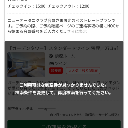
チェックイン：15:00 チェックアウト：12:00
ニューオータニクラブ会員さま限定のベストレートプランで
す。ご予約の際、ご予約確認ページのご連絡事項の欄にNOCか
ら始まる会員番号をご入力くだ
...
さらに表示
【ガーデンタワー】スタンダードツイン 禁煙／27.3㎡
禁煙ルーム
ツイン
最安値
大人気！残り3部屋
ガーデンタワーの11～39階に位置。ほどよいレトロさとモダン
ご利用可能な航空券が
見つかりませんでした。
が重なり合った心地よい空間に、ゆったりとした低めのベッド
検索条件を変更して、
再度検索を行ってください。
が印象的。ベッド：110
...
さらに表示
――――
航空券 + ホテル
円
1泊2日・大人1人あたり
（消費税・サービス料込）