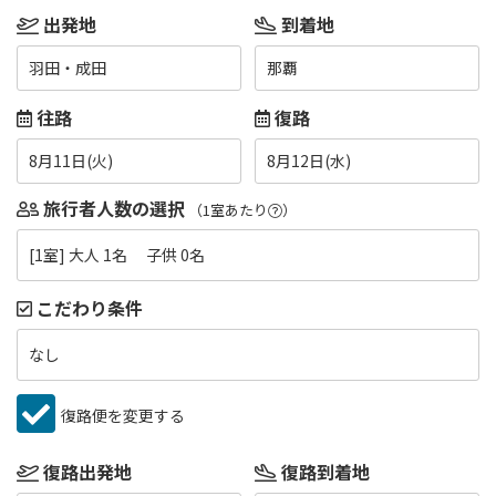
出発地
到着地
羽田・成田
那覇
往路
復路
8月11日(火)
8月12日(水)
旅行者人数の選択
（1室あたり
）
[1室] 大人 1名 子供 0名
こだわり条件
なし
復路便を変更する
復路出発地
復路到着地