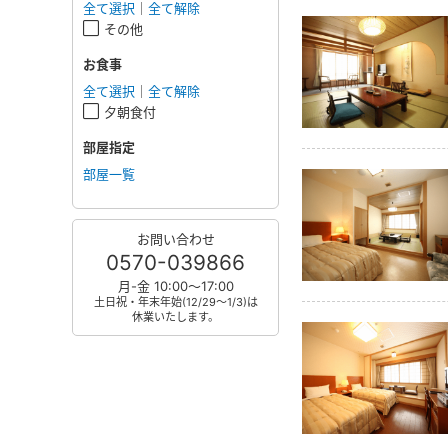
全て選択
｜
全て解除
その他
お食事
全て選択
｜
全て解除
夕朝食付
部屋指定
部屋一覧
お問い合わせ
0570-039866
月-金 10:00～17:00
土日祝・年末年始(12/29～1/3)は
休業いたします。