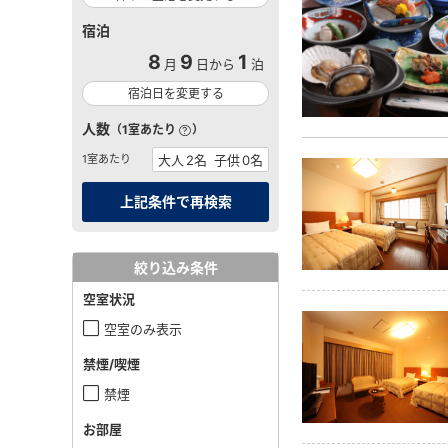
宿泊
8
9
1
月
日から
泊
宿泊日を変更する
人数
（1室あたり
）
1室あたり
絞り込み条件
空室状況
空室のみ表示
禁煙/喫煙
禁煙
お部屋