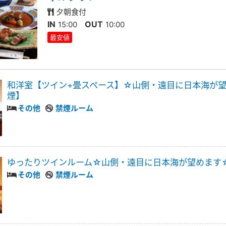
夕朝食付
IN
OUT
15:00
10:00
最安値
和洋室【ツイン+畳スペース】☆山側・遠目に日本海が
煙】
その他
禁煙ルーム
ゆったりツインルーム☆山側・遠目に日本海が望めます
その他
禁煙ルーム