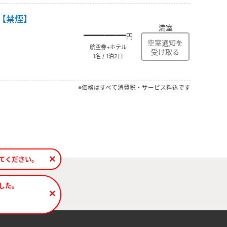
【禁煙】
満室
――――
円
航空券+ホテル
1名 / 1泊2日
※価格はすべて消費税・サービス料込です
てください。
した。