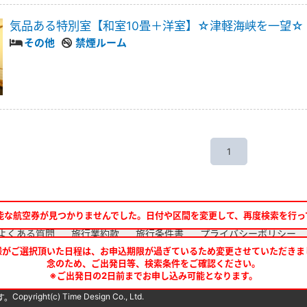
気品ある特別室【和室10畳＋洋室】☆津軽海峡を一望☆
その他
禁煙ルーム
1
能な航空券が見つかりませんでした。日付や区間を変更して、再度検索を行っ
よくある質問
旅行業約款
旅行条件書
プライバシーポリシー
様がご選択頂いた日程は、お申込期限が過ぎているため変更させていただきま
念のため、ご出発日等、検索条件をご確認ください。
※ご出発日の2日前までお申し込み可能となります。
Copyright(c) Time Design Co., Ltd.
す。