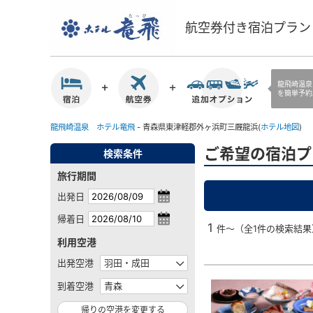
航空券付き宿泊プラン
龍飛崎温泉
を簡単予約
龍飛崎温泉 ホテル竜飛
- 青森県東津軽郡外ヶ浜町三厩龍浜(
ホテル地図
)
ご希望の宿泊プ
検索条件
旅行期間
出発日
帰着日
1
件～（全1件の検索結果
利用空港
出発空港
到着空港
帰りの空港を変更する