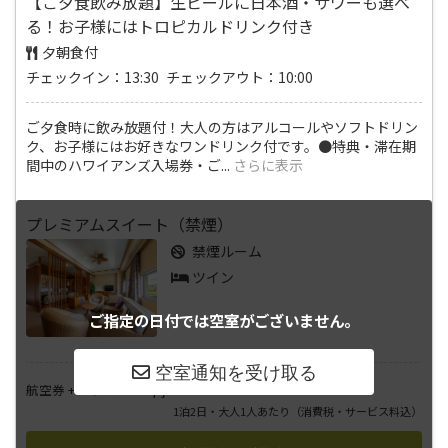
【ご夕食飲み放題】生ビールに日本酒・サワーも選べ
る！お子様にはトロピカルドリンク付き
夕朝食付
チェックイン：13:30 チェックアウト：10:00
ご夕食時に飲み放題付！大人の方はアルコールやソフトドリン
ク、お子様にはお好きなワンドリンク付です。●特典・滞在期
間中のハワイアンズ入場券・ご
...
さらに表示
プレミアムスイート（禁煙）
禁煙ルーム
ツイン
ご指定の日付では
空室がございません。
――――
航空券 + ホテル
円
1泊2日・大人1人あたり
（消費税・サービス料込）