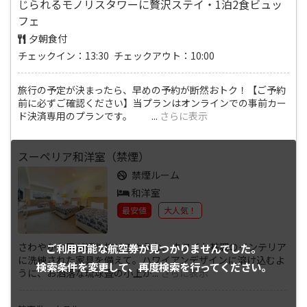
じられるモノリスタワーに贅沢ステイ・1泊2食ビュッ
フェ
夕朝食付
チェックイン：13:30 チェックアウト：10:00
旅行の予定が決まったら、早めの予約が断然おトク！【ご予約
前に必ずご確認ください】当プランはオンラインでの事前カー
ド決済専用のプランです。
...
さらに表示
スーペリア和洋室（禁煙）
禁煙ルーム
和洋室
最安値
大人気！
さわやかな風が通り抜けるような、ホワイト基調のインテリア
ご利用可能な航空券が
見つかりませんでした。
に洗練された家具を備えて。ハワイアンデザインに溶け込むよ
検索条件を変更して、
再度検索を行ってください。
うに、お洒落な琉球畳の小上が
...
さらに表示