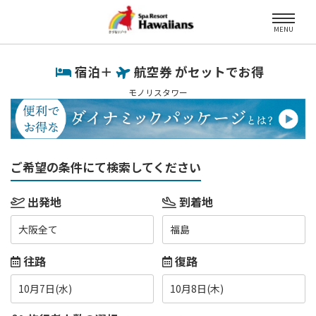
MENU
宿泊＋
航空券 がセットでお得
モノリスタワー
ご希望の条件にて検索してください
出発地
到着地
大阪全て
福島
往路
復路
10月7日(水)
10月8日(木)