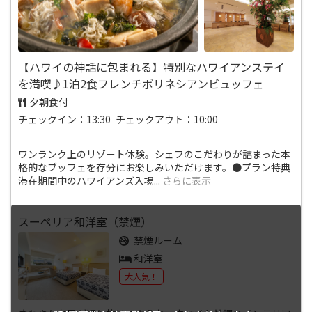
【ハワイの神話に包まれる】特別なハワイアンステイ
を満喫♪1泊2食フレンチポリネシアンビュッフェ
夕朝食付
チェックイン：13:30 チェックアウト：10:00
ワンランク上のリゾート体験。シェフのこだわりが詰まった本
格的なブッフェを存分にお楽しみいただけます。●プラン特典
滞在期間中のハワイアンズ入場
...
さらに表示
スーペリア和洋室（禁煙）
禁煙ルーム
和洋室
大人気！