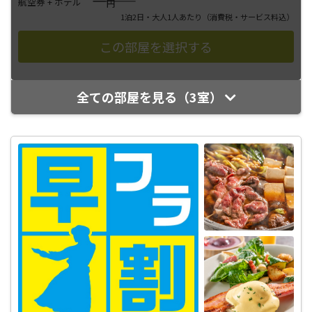
――――
航空券 + ホテル
円
1泊2日・大人1人あたり
（消費税・サービス料込）
全ての部屋を見る（3室）