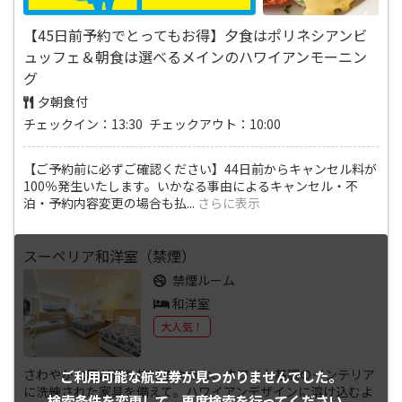
【45日前予約でとってもお得】夕食はポリネシアンビ
ュッフェ＆朝食は選べるメインのハワイアンモーニン
グ
夕朝食付
チェックイン：13:30 チェックアウト：10:00
【ご予約前に必ずご確認ください】44日前からキャンセル料が
100％発生いたします。いかなる事由によるキャンセル・不
泊・予約内容変更の場合も払
...
さらに表示
スーペリア和洋室（禁煙）
禁煙ルーム
和洋室
大人気！
さわやかな風が通り抜けるような、ホワイト基調のインテリア
ご利用可能な航空券が
見つかりませんでした。
に洗練された家具を備えて。ハワイアンデザインに溶け込むよ
検索条件を変更して、
再度検索を行ってください。