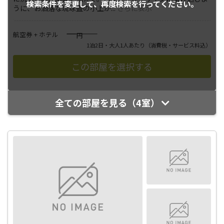
検索条件を変更して、
再度検索を行ってください。
うに、お洒落な琉球畳の小上が
...
さらに表示
――――
航空券 + ホテル
円
1泊2日・大人1人あたり
（消費税・サービス料込）
全ての部屋を見る（4室）