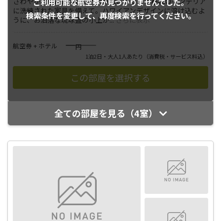
さわやかな風が通り抜けるような、ホワイト基調のインテリア
ご利用可能な航空券が
見つかりませんでした。
に洗練された家具を備えて。ハワイアンデザインに溶け込むよ
検索条件を変更して、
再度検索を行ってください。
うに、お洒落な琉球畳の小上が
...
さらに表示
――――
航空券 + ホテル
円
1泊2日・大人1人あたり
（消費税・サービス料込）
全ての部屋を見る（4室）