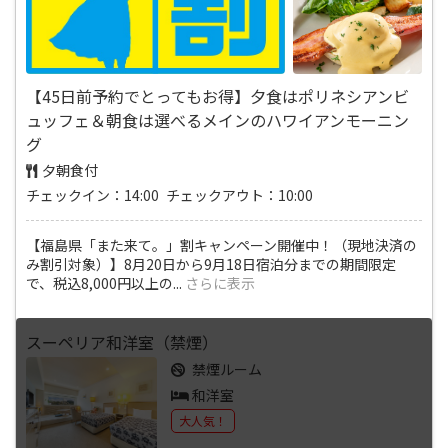
【45日前予約でとってもお得】夕食はポリネシアンビ
ュッフェ＆朝食は選べるメインのハワイアンモーニン
グ
夕朝食付
チェックイン：14:00 チェックアウト：10:00
【福島県「また来て。」割キャンペーン開催中！（現地決済の
み割引対象）】8月20日から9月18日宿泊分までの期間限定
で、税込8,000円以上の
...
さらに表示
スーペリア和洋室（禁煙）
禁煙ルーム
和洋室
大人気！