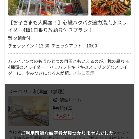
【お子さまも大興奮！】心臓バクバク迫力満点♪スラ
イダー4種1日乗り放題券付きプラン！
夕朝食付
チェックイン：13:30 チェックアウト：10:00
ハワイアンズのもうひとつの目玉ともいえるのが、趣の異なる
4種類のスライダー！ハラハラドキドキのスリリングなスライ
ダーに、やみつきになる人が続
...
さらに表示
スーペリア和洋室（禁煙）
禁煙ルーム
和洋室
大人気！
さわやかな風が通り抜けるような、ホワイト基調のインテリア
ご利用可能な航空券が
見つかりませんでした。
に洗練された家具を備えて。ハワイアンデザインに溶け込むよ