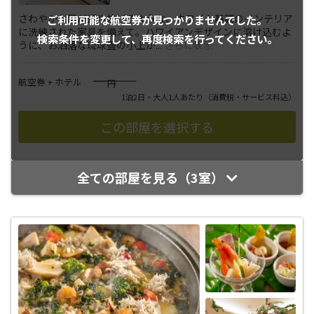
さわやかな風が通り抜けるような、ホワイト基調のインテリア
ご利用可能な航空券が
見つかりませんでした。
に洗練された家具を備えて。ハワイアンデザインに溶け込むよ
検索条件を変更して、
再度検索を行ってください。
うに、お洒落な琉球畳の小上が
...
さらに表示
――――
航空券 + ホテル
円
1泊2日・大人1人あたり
（消費税・サービス料込）
全ての部屋を見る（3室）