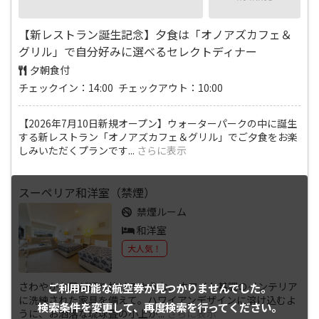
【新レストラン誕生記念】夕食は「オノアズカフェ＆
グリル」で自分好みに選べるセレクトディナー
夕朝食付
チェックイン：14:00 チェックアウト：10:00
【2026年7月10日新規オープン】ウォーターパークの中に誕生
する新レストラン「オノアズカフェ＆グリル」でご夕食をお楽
しみいただくプランです
...
さらに表示
スーペリア和洋室（禁煙）
禁煙ルーム
和洋室
大人気！
さわやかな風が通り抜けるような、ホワイト基調のインテリア
ご利用可能な航空券が
見つかりませんでした。
に洗練された家具を備えて。ハワイアンデザインに溶け込むよ
検索条件を変更して、
再度検索を行ってください。
うに、お洒落な琉球畳の小上が
...
さらに表示