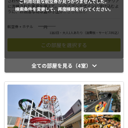
さわやかな風が通り抜けるような、ホワイト基調のインテリア
ご利用可能な航空券が
見つかりませんでした。
に洗練された家具を備えて。ハワイアンデザインに溶け込むよ
検索条件を変更して、
再度検索を行ってください。
うに、お洒落な琉球畳の小上が
...
さらに表示
――――
航空券 + ホテル
円
1泊2日・大人1人あたり
（消費税・サービス料込）
全ての部屋を見る（4室）