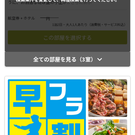
うに、お洒落な琉球畳の小上が
...
さらに表示
――――
航空券 + ホテル
円
1泊2日・大人1人あたり
（消費税・サービス料込）
全ての部屋を見る（3室）