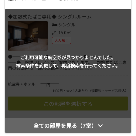
◆加熱式たばこ専用◆ シングルルーム
シングル
15.0㎡
大人気！
●――－-・-－――●――－-・-－――●――－-・-－
ご利用可能な航空券が
見つかりませんでした。
――● 喫煙フロアへのご案内となります。 加熱式たばこ専
検索条件を変更して、
再度検索を行ってください。
用のお部屋は 通常の紙巻きた
...
さらに表示
――――
航空券 + ホテル
円
1泊2日・大人1人あたり
（消費税・サービス料込）
全ての部屋を見る（7室）