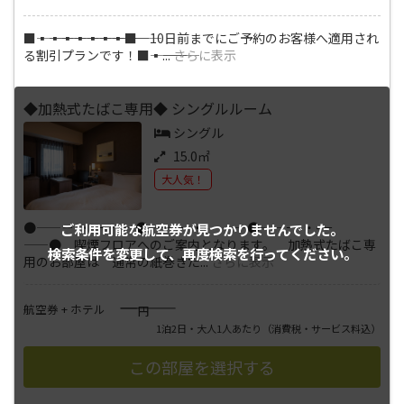
■―――▪―――▪―――▪―――▪―――▪―――▪―――▪―――■ 10日前までにご予約のお客様へ適用され
る割引プランです！■―――▪―――
...
さらに表示
◆加熱式たばこ専用◆ シングルルーム
シングル
15.0㎡
大人気！
●――－-・-－――●――－-・-－――●――－-・-－
ご利用可能な航空券が
見つかりませんでした。
――● 喫煙フロアへのご案内となります。 加熱式たばこ専
検索条件を変更して、
再度検索を行ってください。
用のお部屋は 通常の紙巻きた
...
さらに表示
――――
航空券 + ホテル
円
1泊2日・大人1人あたり
（消費税・サービス料込）