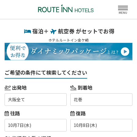
MENU
宿泊＋
航空券 がセットでお得
ホテルルートイン金ケ崎
ご希望の条件にて検索してください
出発地
到着地
大阪全て
花巻
往路
復路
10月7日(水)
10月8日(木)