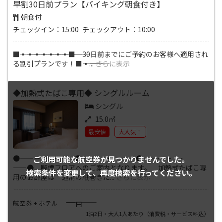
早割30日前プラン【バイキング朝食付き】
朝食付
チェックイン：15:00 チェックアウト：10:00
■―――▪―――▪―――▪―――▪―――▪―――▪―――▪―――■ 30日前までにご予約のお客様へ適用され
る割引プランです！■―――▪―――
...
さらに表示
◆加熱式たばこ専用◆ シングルルーム
シングル
15.0㎡
最安値
大人気！
●――－-・-－――●――－-・-－――●――－-・-－
ご利用可能な航空券が
見つかりませんでした。
――● 喫煙フロアへのご案内となります。 加熱式たばこ専
検索条件を変更して、
再度検索を行ってください。
用のお部屋は 通常の紙巻きた
...
さらに表示
――――
航空券 + ホテル
円
1泊2日・大人1人あたり
（消費税・サービス料込）