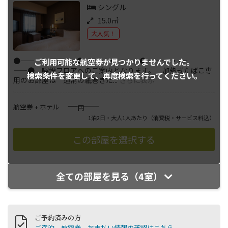
シングル
15.0㎡
大人気！
●――－-・-－――●――－-・-－――●――－-・-－
ご利用可能な航空券が
見つかりませんでした。
――● 喫煙フロアへのご案内となります。 加熱式たばこ専
検索条件を変更して、
再度検索を行ってください。
用のお部屋は 通常の紙巻きた
...
さらに表示
――――
航空券 + ホテル
円
1泊2日・大人1人あたり
（消費税・サービス料込）
全ての部屋を見る（4室）
ご予約済みの方
ご宿泊、航空券、お支払い情報の確認はこちら