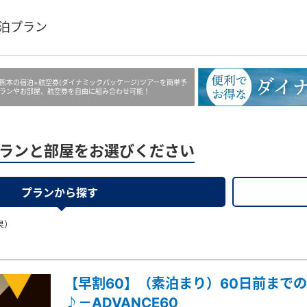
泊プラン
熊本の宿泊+航空券(ダイナミックパッケージ)ツアーを簡単予
ランやお部屋、航空券を自由に組み合わせ可能！
ランと部屋をお選びください
プランから探す
果）
【早割60】（素泊まり）60日前まで
♪－ADVANCE60