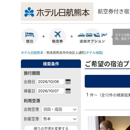
航空券付き宿
ホテル日航
約。宿泊プ
ホテル日航熊本
- 熊本県熊本市中央区上通町(
ホテル地図
)
ご希望の宿泊プ
検索条件
旅行期間
出発日
帰着日
1
件～（全12件の検索結
利用空港
出発空港
到着空港
帰りの空港を変更する