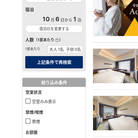
宿泊
10
6
1
月
日から
泊
宿泊日を変更する
人数
（1室あたり
）
1室あたり
絞り込み条件
空室状況
空室のみ表示
禁煙/喫煙
禁煙
お部屋