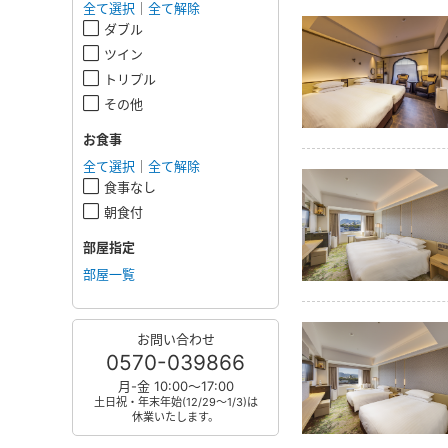
全て選択
｜
全て解除
ダブル
ツイン
トリプル
その他
お食事
全て選択
｜
全て解除
食事なし
朝食付
部屋指定
部屋一覧
お問い合わせ
0570-039866
月-金 10:00～17:00
土日祝・年末年始(12/29～1/3)は
休業いたします。