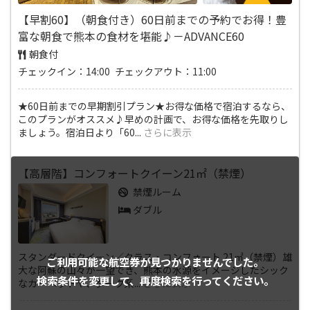
【早割60】（朝食付き）60日前までの予約でお得！豊
富な朝食で熊本の食材を堪能♪－ADVANCE60
朝食付
チェックイン：14:00 チェックアウト：11:00
★60日前までの早期割引プラン★お得な価格で宿泊するなら、
このプランがオススメ♪早めの計画で、お得な価格を先取りし
ましょう。宿泊日より「60
...
さらに表示
【高層階】コンフォートクイーン21㎡（禁煙）
禁煙ルーム
ダブル
スタンダードクイーン／クラス・コンフォート 21㎡（禁煙）雄
ご利用可能な航空券が
見つかりませんでした。
大な阿蘇の山々が一望でき、熊本の水源をイメージしたシック
検索条件を変更して、
再度検索を行ってください。
なカーペットや、ダーク系
...
さらに表示