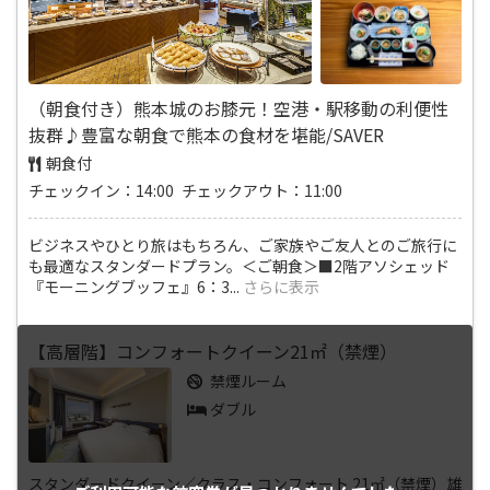
（朝食付き）熊本城のお膝元！空港・駅移動の利便性
抜群♪豊富な朝食で熊本の食材を堪能/SAVER
朝食付
チェックイン：14:00 チェックアウト：11:00
ビジネスやひとり旅はもちろん、ご家族やご友人とのご旅行に
も最適なスタンダードプラン。＜ご朝食＞■2階アソシェッド
『モーニングブッフェ』6：3
...
さらに表示
【高層階】コンフォートクイーン21㎡（禁煙）
禁煙ルーム
ダブル
スタンダードクイーン／クラス・コンフォート 21㎡（禁煙）雄