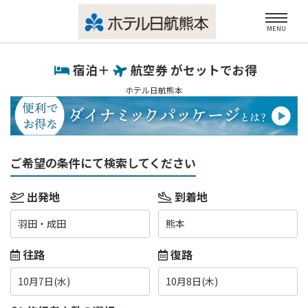
MENU
宿泊＋
航空券 がセットでお得
ホテル日航熊本
ご希望の条件にて検索してください
出発地
到着地
羽田・成田
熊本
往路
復路
10月7日(水)
10月8日(木)