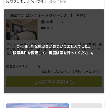
先取りしましょう。宿泊日
...
さらに表示
【高層階】コンフォートクイーン21㎡（禁煙）
禁煙ルーム
ダブル
スタンダードクイーン／クラス・コンフォート 21㎡（禁煙）雄
ご利用可能な航空券が
見つかりませんでした。
大な阿蘇の山々が一望でき、熊本の水源をイメージしたシック
検索条件を変更して、
再度検索を行ってください。
なカーペットや、ダーク系
...
さらに表示
――――
航空券 + ホテル
円
1泊2日・大人1人あたり
（消費税・サービス料込）