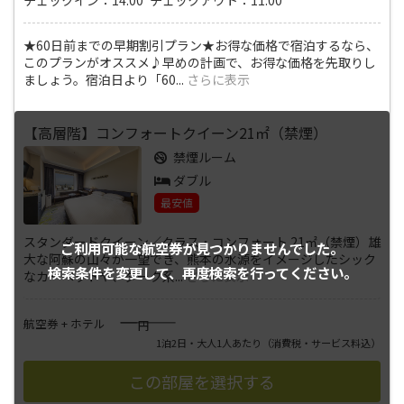
★60日前までの早期割引プラン★お得な価格で宿泊するなら、
このプランがオススメ♪早めの計画で、お得な価格を先取りし
ましょう。宿泊日より「60
...
さらに表示
【高層階】コンフォートクイーン21㎡（禁煙）
禁煙ルーム
ダブル
最安値
スタンダードクイーン／クラス・コンフォート 21㎡（禁煙）雄
ご利用可能な航空券が
見つかりませんでした。
大な阿蘇の山々が一望でき、熊本の水源をイメージしたシック
検索条件を変更して、
再度検索を行ってください。
なカーペットや、ダーク系
...
さらに表示
――――
航空券 + ホテル
円
1泊2日・大人1人あたり
（消費税・サービス料込）