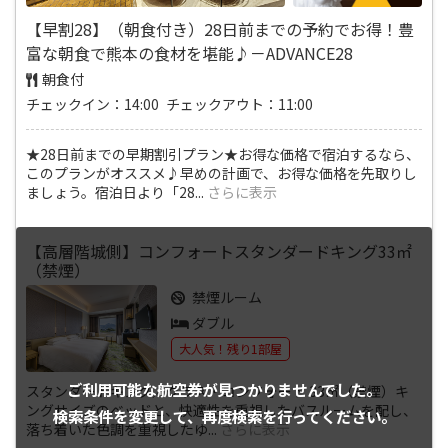
【早割28】（朝食付き）28日前までの予約でお得！豊
富な朝食で熊本の食材を堪能♪－ADVANCE28
朝食付
チェックイン：14:00 チェックアウト：11:00
★28日前までの早期割引プラン★お得な価格で宿泊するなら、
このプランがオススメ♪早めの計画で、お得な価格を先取りし
ましょう。宿泊日より「28
...
さらに表示
【高層階城側】コンフォートスタンダードキング33㎡
（禁煙）
禁煙ルーム
ダブル
大人気！残り1部屋
ご利用可能な航空券が
見つかりませんでした。
スタンダードキング／クラス・コンフォート 33㎡（禁煙）キ
ングサイズのベッドと、快適性を重視したバスルームを配し、
検索条件を変更して、
再度検索を行ってください。
落ち着いた色調を重視したゆ
...
さらに表示