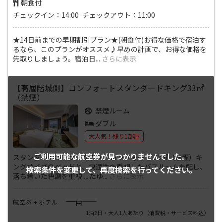
朝食付
チェックイン：14:00 チェックアウト：11:00
★14日前までの早期割引プラン★(朝食付)お得な価格で宿泊す
るなら、このプランがオススメ♪早めの計画で、お得な価格を
先取りしましょう。宿泊日
...
さらに表示
【高層階城側】コンフォートスタンダードキング33㎡
（禁煙）
禁煙ルーム
ダブル
大人気！残り1部屋
ご利用可能な航空券が
見つかりませんでした。
スタンダードキング／クラス・コンフォート 33㎡（禁煙）キ
ングサイズのベッドと、快適性を重視したバスルームを配し、
検索条件を変更して、
再度検索を行ってください。
落ち着いた色調を重視したゆ
...
さらに表示
――――
航空券 + ホテル
円
1泊2日・大人1人あたり
（消費税・サービス料込）