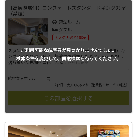
【高層階城側】コンフォートスタンダードキング33㎡
（禁煙）
禁煙ルーム
ダブル
大人気！残り1部屋
ご利用可能な航空券が
見つかりませんでした。
スタンダードキング／クラス・コンフォート 33㎡（禁煙）キ
ングサイズのベッドと、快適性を重視したバスルームを配し、
検索条件を変更して、
再度検索を行ってください。
落ち着いた色調を重視したゆ
...
さらに表示
――――
航空券 + ホテル
円
1泊2日・大人1人あたり
（消費税・サービス料込）