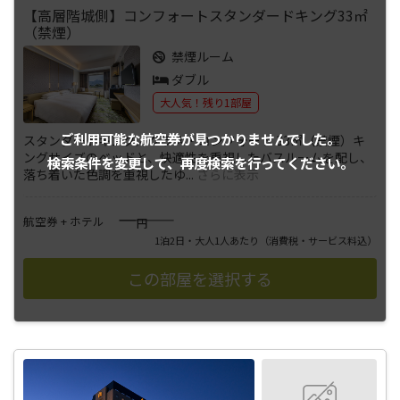
【高層階城側】コンフォートスタンダードキング33㎡
（禁煙）
禁煙ルーム
ダブル
大人気！残り1部屋
ご利用可能な航空券が
見つかりませんでした。
スタンダードキング／クラス・コンフォート 33㎡（禁煙）キ
ングサイズのベッドと、快適性を重視したバスルームを配し、
検索条件を変更して、
再度検索を行ってください。
落ち着いた色調を重視したゆ
...
さらに表示
――――
航空券 + ホテル
円
1泊2日・大人1人あたり
（消費税・サービス料込）