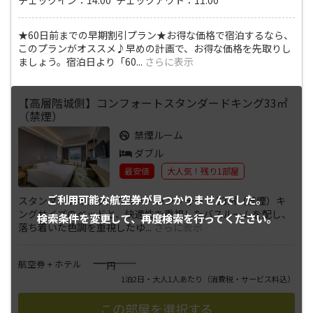
★60日前までの早期割引プラン★お得な価格で宿泊するなら、
このプランがオススメ♪早めの計画で、お得な価格を先取りし
ましょう。宿泊日より「60
...
さらに表示
【高層階城側】コンフォートスタンダードキング33㎡
（禁煙）
禁煙ルーム
ダブル
最安値
大人気！残り1部屋
ご利用可能な航空券が
見つかりませんでした。
スタンダードキング／クラス・コンフォート 33㎡（禁煙）キ
ングサイズのベッドと、快適性を重視したバスルームを配し、
検索条件を変更して、
再度検索を行ってください。
落ち着いた色調を重視したゆ
...
さらに表示
――――
航空券 + ホテル
円
1泊2日・大人1人あたり
（消費税・サービス料込）