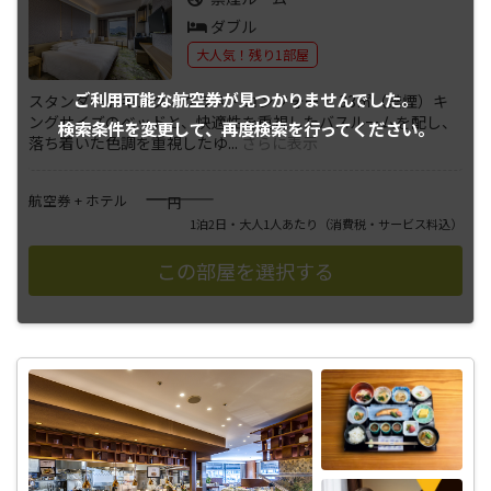
ダブル
大人気！残り1部屋
ご利用可能な航空券が
見つかりませんでした。
スタンダードキング／クラス・コンフォート 33㎡（禁煙）キ
ングサイズのベッドと、快適性を重視したバスルームを配し、
検索条件を変更して、
再度検索を行ってください。
落ち着いた色調を重視したゆ
...
さらに表示
――――
航空券 + ホテル
円
1泊2日・大人1人あたり
（消費税・サービス料込）