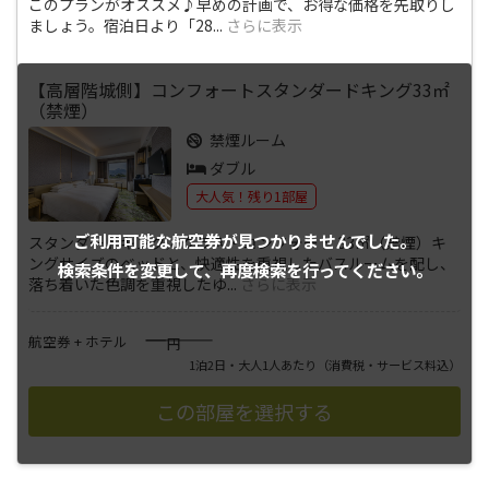
このプランがオススメ♪早めの計画で、お得な価格を先取りし
ましょう。宿泊日より「28
...
さらに表示
【高層階城側】コンフォートスタンダードキング33㎡
（禁煙）
禁煙ルーム
ダブル
大人気！残り1部屋
ご利用可能な航空券が
見つかりませんでした。
スタンダードキング／クラス・コンフォート 33㎡（禁煙）キ
ングサイズのベッドと、快適性を重視したバスルームを配し、
検索条件を変更して、
再度検索を行ってください。
落ち着いた色調を重視したゆ
...
さらに表示
――――
航空券 + ホテル
円
1泊2日・大人1人あたり
（消費税・サービス料込）