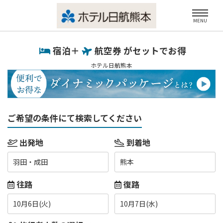
MENU
宿泊＋
航空券 がセットでお得
ホテル日航熊本
ご希望の条件にて検索してください
出発地
到着地
羽田・成田
熊本
往路
復路
10月6日(火)
10月7日(水)