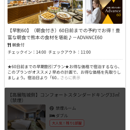
【早割60】（朝食付き）60日前までの予約でお得！豊
富な朝食で熊本の食材を堪能♪－ADVANCE60
朝食付
チェックイン：14:00 チェックアウト：11:00
★60日前までの早期割引プラン★お得な価格で宿泊するなら、
このプランがオススメ♪早めの計画で、お得な価格を先取りし
ましょう。宿泊日より「60
...
さらに表示
【高層階城側】コンフォートスタンダードキング33㎡
（禁煙）
禁煙ルーム
ダブル
大人気！残り1部屋