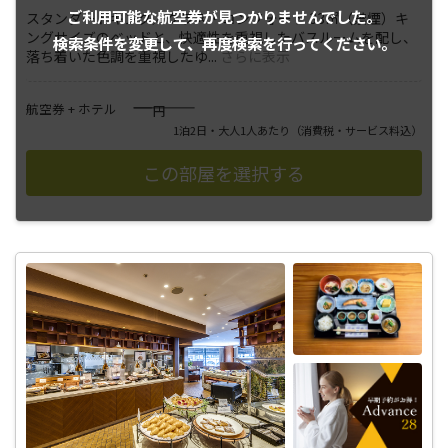
ご利用可能な航空券が
見つかりませんでした。
スタンダードキング／クラス・コンフォート 33㎡（禁煙）キ
ングサイズのベッドと、快適性を重視したバスルームを配し、
検索条件を変更して、
再度検索を行ってください。
落ち着いた色調を重視したゆ
...
さらに表示
――――
航空券 + ホテル
円
1泊2日・大人1人あたり
（消費税・サービス料込）