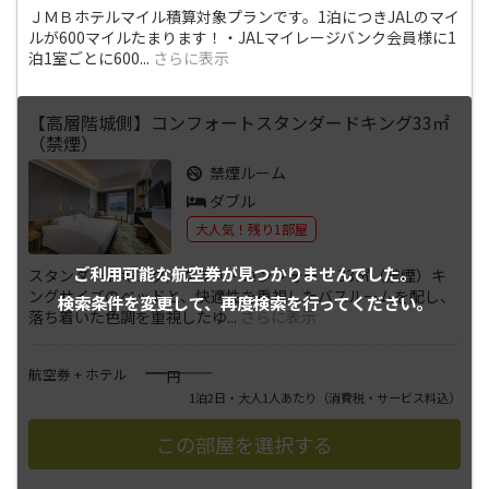
ＪＭＢホテルマイル積算対象プランです。1泊につきJALのマイ
ルが600マイルたまります！・JALマイレージバンク会員様に1
泊1室ごとに600
...
さらに表示
【高層階城側】コンフォートスタンダードキング33㎡
（禁煙）
禁煙ルーム
ダブル
大人気！残り1部屋
ご利用可能な航空券が
見つかりませんでした。
スタンダードキング／クラス・コンフォート 33㎡（禁煙）キ
ングサイズのベッドと、快適性を重視したバスルームを配し、
検索条件を変更して、
再度検索を行ってください。
落ち着いた色調を重視したゆ
...
さらに表示
――――
航空券 + ホテル
円
1泊2日・大人1人あたり
（消費税・サービス料込）