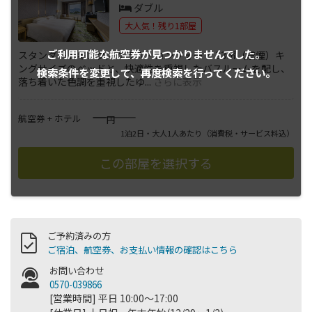
ダブル
大人気！残り1部屋
ご利用可能な航空券が
見つかりませんでした。
スタンダードキング／クラス・コンフォート 33㎡（禁煙）キ
ングサイズのベッドと、快適性を重視したバスルームを配し、
検索条件を変更して、
再度検索を行ってください。
落ち着いた色調を重視したゆ
...
さらに表示
――――
航空券 + ホテル
円
1泊2日・大人1人あたり
（消費税・サービス料込）
ご予約済みの方
ご宿泊、航空券、お支払い情報の確認はこちら
お問い合わせ
0570-039866
[営業時間] 平日 10:00～17:00