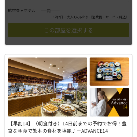
――――
航空券 + ホテル
円
1泊2日・大人1人あたり
（消費税・サービス料込）
【早割14】（朝食付き）14日前までの予約でお得！豊
富な朝食で熊本の食材を堪能♪－ADVANCE14