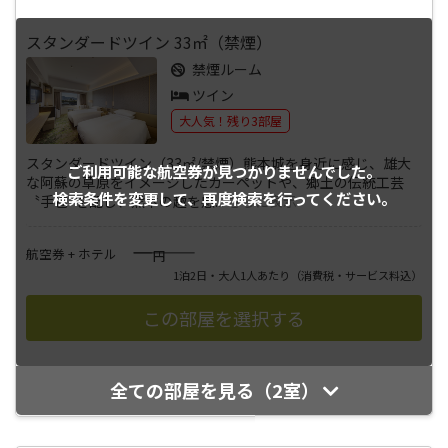
スタンダードツイン 33㎡（禁煙）
禁煙ルーム
ツイン
大人気！残り3部屋
スタンダードツイン（33㎡/禁煙）熊本城を身近に感じ、雄大
ご利用可能な航空券が
見つかりませんでした。
な阿蘇の草原をイメージしたカーペットや、郷土の伝統工芸
検索条件を変更して、
再度検索を行ってください。
〝手毬″を配し、熊本の趣を感
...
さらに表示
――――
航空券 + ホテル
円
1泊2日・大人1人あたり
（消費税・サービス料込）
全ての部屋を見る（2室）