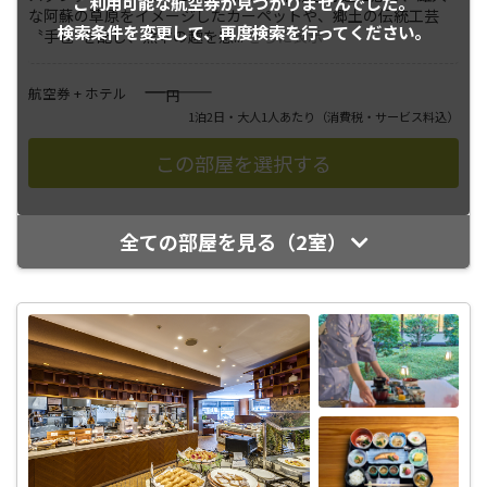
ご利用可能な航空券が
見つかりませんでした。
な阿蘇の草原をイメージしたカーペットや、郷土の伝統工芸
検索条件を変更して、
再度検索を行ってください。
〝手毬″を配し、熊本の趣を感
...
さらに表示
――――
航空券 + ホテル
円
1泊2日・大人1人あたり
（消費税・サービス料込）
全ての部屋を見る（2室）