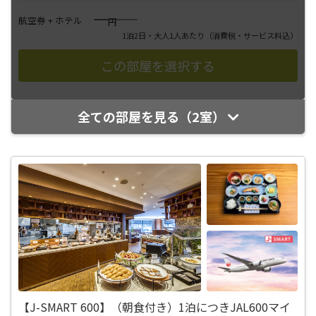
――――
航空券 + ホテル
円
1泊2日・大人1人あたり
（消費税・サービス料込）
全ての部屋を見る（2室）
【J-SMART 600】（朝食付き）1泊につきJAL600マイ