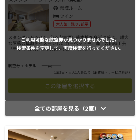
禁煙ルーム
ツイン
大人気！残り3部屋
スタンダードツイン（33㎡/禁煙）熊本城を身近に感じ、雄大
ご利用可能な航空券が
見つかりませんでした。
な阿蘇の草原をイメージしたカーペットや、郷土の伝統工芸
検索条件を変更して、
再度検索を行ってください。
〝手毬″を配し、熊本の趣を感
...
さらに表示
――――
航空券 + ホテル
円
1泊2日・大人1人あたり
（消費税・サービス料込）
全ての部屋を見る（2室）