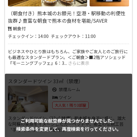
（朝食付き）熊本城のお膝元！空港・駅移動の利便性
抜群♪豊富な朝食で熊本の食材を堪能/SAVER
朝食付
チェックイン：14:00 チェックアウト：11:00
ビジネスやひとり旅はもちろん、ご家族やご友人とのご旅行に
も最適なスタンダードプラン。＜ご朝食＞■2階アソシェッド
『モーニングブッフェ』6：3
...
さらに表示
スタンダードツイン 33㎡（禁煙）
禁煙ルーム
ツイン
大人気！残り3部屋
スタンダードツイン（33㎡/禁煙）熊本城を身近に感じ、雄大
ご利用可能な航空券が
見つかりませんでした。
な阿蘇の草原をイメージしたカーペットや、郷土の伝統工芸
検索条件を変更して、
再度検索を行ってください。
〝手毬″を配し、熊本の趣を感
...
さらに表示