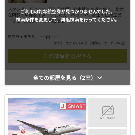
スタンダードツイン（33㎡/禁煙）熊本城を身近に感じ、雄大
ご利用可能な航空券が
見つかりませんでした。
な阿蘇の草原をイメージしたカーペットや、郷土の伝統工芸
検索条件を変更して、
再度検索を行ってください。
〝手毬″を配し、熊本の趣を感
...
さらに表示
――――
航空券 + ホテル
円
1泊2日・大人1人あたり
（消費税・サービス料込）
全ての部屋を見る（2室）