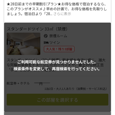
★28日前までの早期割引プラン★お得な価格で宿泊するなら、
このプランがオススメ♪早めの計画で、お得な価格を先取りし
ましょう。宿泊日より「28
...
さらに表示
スタンダードツイン 33㎡（禁煙）
禁煙ルーム
ツイン
大人気！残り3部屋
スタンダードツイン（33㎡/禁煙）熊本城を身近に感じ、雄大
ご利用可能な航空券が
見つかりませんでした。
な阿蘇の草原をイメージしたカーペットや、郷土の伝統工芸
検索条件を変更して、
再度検索を行ってください。
〝手毬″を配し、熊本の趣を感
...
さらに表示
――――
航空券 + ホテル
円
1泊2日・大人1人あたり
（消費税・サービス料込）