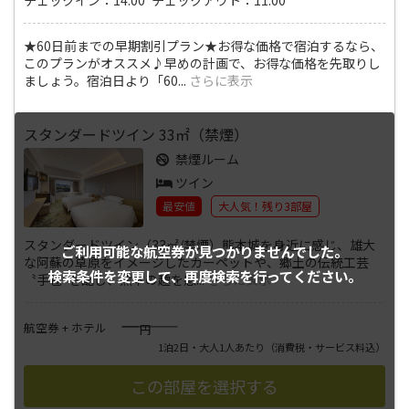
★60日前までの早期割引プラン★お得な価格で宿泊するなら、
このプランがオススメ♪早めの計画で、お得な価格を先取りし
ましょう。宿泊日より「60
...
さらに表示
スタンダードツイン 33㎡（禁煙）
禁煙ルーム
ツイン
最安値
大人気！残り3部屋
スタンダードツイン（33㎡/禁煙）熊本城を身近に感じ、雄大
ご利用可能な航空券が
見つかりませんでした。
な阿蘇の草原をイメージしたカーペットや、郷土の伝統工芸
検索条件を変更して、
再度検索を行ってください。
〝手毬″を配し、熊本の趣を感
...
さらに表示
――――
航空券 + ホテル
円
1泊2日・大人1人あたり
（消費税・サービス料込）