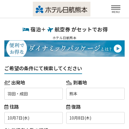
MENU
宿泊＋
航空券 がセットでお得
ホテル日航熊本
ご希望の条件にて検索してください
出発地
到着地
羽田・成田
熊本
往路
復路
10月7日(水)
10月8日(木)