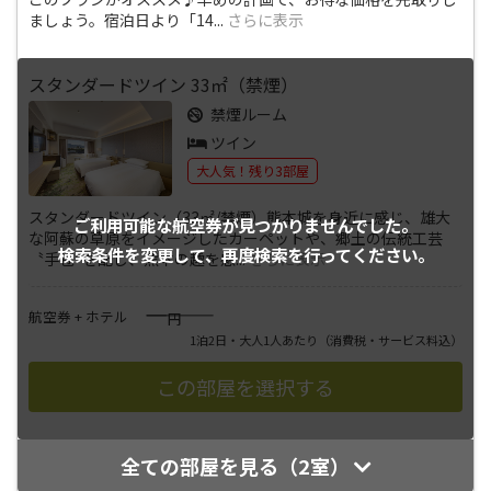
ましょう。宿泊日より「14
...
さらに表示
スタンダードツイン 33㎡（禁煙）
禁煙ルーム
ツイン
大人気！残り3部屋
スタンダードツイン（33㎡/禁煙）熊本城を身近に感じ、雄大
ご利用可能な航空券が
見つかりませんでした。
な阿蘇の草原をイメージしたカーペットや、郷土の伝統工芸
検索条件を変更して、
再度検索を行ってください。
〝手毬″を配し、熊本の趣を感
...
さらに表示
――――
航空券 + ホテル
円
1泊2日・大人1人あたり
（消費税・サービス料込）
全ての部屋を見る（2室）