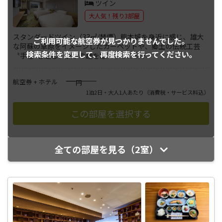
ツイン
大人気！残り3部屋
スタンダードツイン（33㎡/禁煙）熊本城を身近に感じ、雄大
ご利用可能な航空券が
見つかりませんでした。
な阿蘇の草原をイメージしたカーペットや、郷土の伝統工芸
検索条件を変更して、
再度検索を行ってください。
〝手毬″を配し、熊本の趣を感
...
さらに表示
――――
航空券 + ホテル
円
1泊2日・大人1人あたり
（消費税・サービス料込）
全ての部屋を見る（2室）