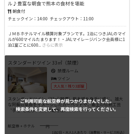
ル♪豊富な朝食で熊本の食材を堪能
朝食付
チェックイン：14:00 チェックアウト：11:00
ＪＭＢホテルマイル積算対象プランです。1泊につきJALのマイ
ルが600マイルたまります！・JALマイレージバンク会員様に1
泊1室ごとに600
...
さらに表示
スタンダードツイン 33㎡（禁煙）
禁煙ルーム
ツイン
大人気！残り3部屋
スタンダードツイン（33㎡/禁煙）熊本城を身近に感じ、雄大
ご利用可能な航空券が
見つかりませんでした。
な阿蘇の草原をイメージしたカーペットや、郷土の伝統工芸
検索条件を変更して、
再度検索を行ってください。
〝手毬″を配し、熊本の趣を感
...
さらに表示
――――
航空券 + ホテル
円
1泊2日・大人1人あたり
（消費税・サービス料込）