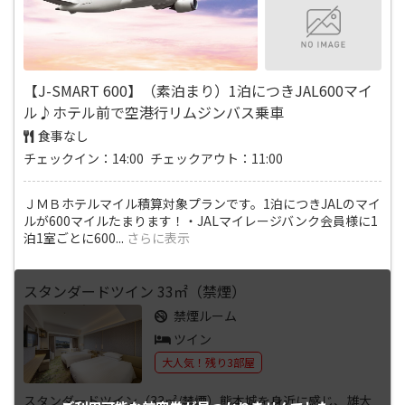
【J-SMART 600】（素泊まり）1泊につきJAL600マイ
ル♪ホテル前で空港行リムジンバス乗車
食事なし
チェックイン：14:00 チェックアウト：11:00
ＪＭＢホテルマイル積算対象プランです。1泊につきJALのマイ
ルが600マイルたまります！・JALマイレージバンク会員様に1
泊1室ごとに600
...
さらに表示
スタンダードツイン 33㎡（禁煙）
禁煙ルーム
ツイン
大人気！残り3部屋
スタンダードツイン（33㎡/禁煙）熊本城を身近に感じ、雄大