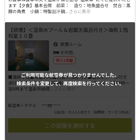
ます【夕食】基本会席 前菜： 造り：地魚盛合せ 焚合：黒
豚の角煮 小鍋：特製出汁鍋
...
さらに表示
【禁煙】＜温泉水プール＆岩露天風呂付き＞海側１階
和室１０畳
禁煙ルーム
その他
残り1部屋
ご利用可能な航空券が
見つかりませんでした。
■海側１階■和室10帖■岩露天風呂付き■温泉水プール付き
検索条件を変更して、
再度検索を行ってください。
(約32度)■内湯なし(露天横にシャワーがございます)■24時～
翌6時まで温泉供給停
...
さらに表示
――――
航空券 + ホテル
円
1泊2日・大人1人あたり
（消費税・サービス料込）