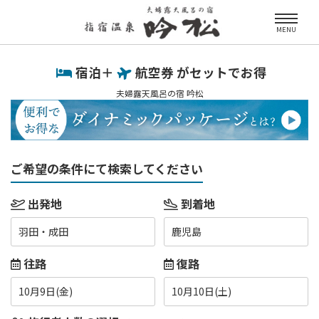
MENU
宿泊＋
航空券 がセットでお得
夫婦露天風呂の宿 吟松
ご希望の条件にて検索してください
出発地
到着地
羽田・成田
鹿児島
往路
復路
10月9日(金)
10月10日(土)