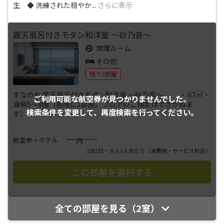
生 ◆ 洗練された穏やか
...
さらに表示
露天風呂付きモダン和洋室 ～砂乃音～
禁煙ルーム
その他
残り3部屋
すなのね 露天風呂付きモダン和洋室 ～砂乃音～ ・ 67㎡・
ご利用可能な航空券が
見つかりませんでした。
海側5～8階（各階に1部屋。フロアのご指定はできかねま
検索条件を変更して、
再度検索を行ってください。
す）・
...
さらに表示
――――
航空券 + ホテル
円
1泊2日・大人1人あたり
（消費税・サービス料込）
全ての部屋を見る（2室）