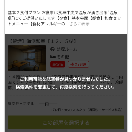
基本２食付プラン お食事は食卓中央で温泉が湧き出る”温泉
卓”にてご提供いたします【夕食】基本会席【朝食】和食セッ
トメニュー【食材アレルギーの
...
さらに表示
【禁煙】海側和室【１２．５帖】
禁煙ルーム
その他
最安値
残り3部屋
・４階以上となります（フロア指定不可）・露天風呂なし・内
ご利用可能な航空券が
見つかりませんでした。
湯＆シャワーあり【定員】 ５名【室内設備】 トイレ、冷暖
検索条件を変更して、
再度検索を行ってください。
房、テレビ タオル、ドライヤ
...
さらに表示
――――
航空券 + ホテル
円
1泊2日・大人1人あたり
（消費税・サービス料込）