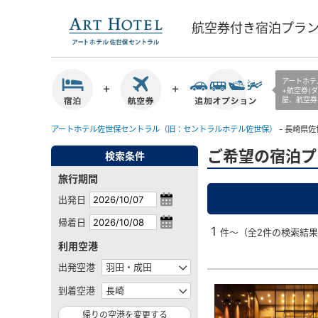
航空券付き宿泊プラ
アートホテ
+航空券(
屋、航空券
アートホテル佐世保セントラル（旧：セントラルホテル佐世保）
- 長崎県佐
ご希望の宿泊プ
検索条件
旅行期間
出発日
帰着日
1
件～（全2件の検索結
利用空港
出発空港
到着空港
帰りの空港を変更する