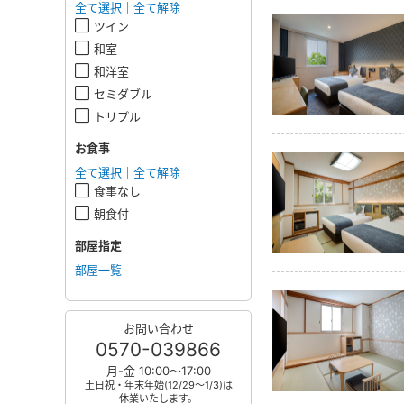
全て選択
｜
全て解除
ツイン
和室
和洋室
セミダブル
トリプル
お食事
全て選択
｜
全て解除
食事なし
朝食付
部屋指定
部屋一覧
お問い合わせ
0570-039866
月-金 10:00～17:00
土日祝・年末年始(12/29～1/3)は
休業いたします。