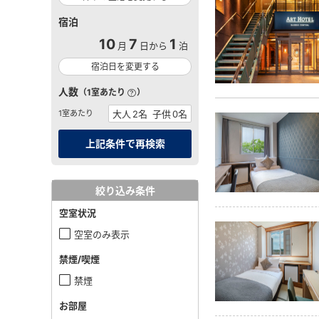
宿泊
10
7
1
月
日から
泊
宿泊日を変更する
人数
（1室あたり
）
1室あたり
絞り込み条件
空室状況
空室のみ表示
禁煙/喫煙
禁煙
お部屋