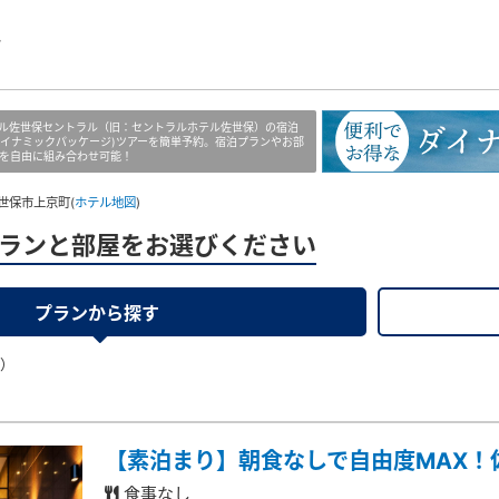
ン
ル佐世保セントラル（旧：セントラルホテル佐世保）の宿泊
ダイナミックパッケージ)ツアーを簡単予約。宿泊プランやお部
を自由に組み合わせ可能！
世保市上京町(
ホテル地図
)
ランと部屋をお選びください
プランから探す
果）
【素泊まり】朝食なしで自由度MAX！
食事なし