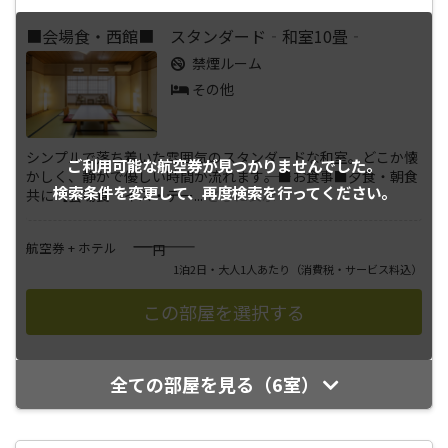
■会場食・西館■ スタンダード‐和室10畳‐
禁煙ルーム
その他
シンプルで落ち着いた雰囲気のスタンダードな和室。どこか懐
ご利用可能な航空券が
見つかりませんでした。
かしく、静かで優しい時間が流れます――。■お食事■夕食・朝食
検索条件を変更して、
再度検索を行ってください。
共に【会場食‐イス・テー
...
さらに表示
――――
航空券 + ホテル
円
1泊2日・大人1人あたり
（消費税・サービス料込）
全ての部屋を見る（6室）