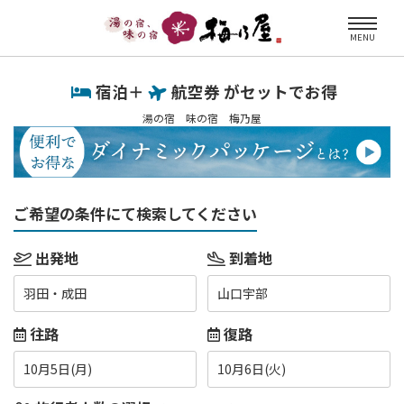
MENU
宿泊＋
航空券 がセットでお得
湯の宿 味の宿 梅乃屋
ご希望の条件にて検索してください
出発地
到着地
羽田・成田
山口宇部
往路
復路
10月5日(月)
10月6日(火)