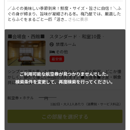
／ふぐの美味しい季節到来！鮮度・サイズ・旨さに自信！＼ふ
ぐの身が締まり、旨味が凝縮される冬。梅乃屋では、厳選した
とらふぐをまるごと一匹「活き
...
さらに表示
■会場食・西館■ スタンダード‐和室10畳‐
禁煙ルーム
その他
最安値
シンプルで落ち着いた雰囲気のスタンダードな和室。どこか懐
ご利用可能な航空券が
見つかりませんでした。
かしく、静かで優しい時間が流れます――。■お食事■夕食・朝食
検索条件を変更して、
再度検索を行ってください。
共に【会場食‐イス・テー
...
さらに表示
――――
航空券 + ホテル
円
1泊2日・大人1人あたり
（消費税・サービス料込）