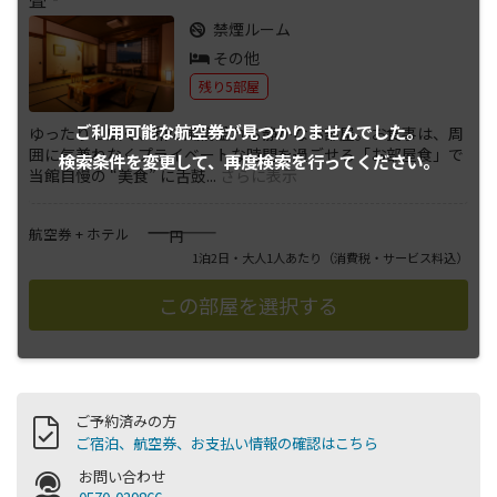
禁煙ルーム
その他
残り5部屋
ご利用可能な航空券が
見つかりませんでした。
ゆったりと広く、和の風情溢れる静かなお部屋。お食事は、周
囲に気兼ねなくプライベートな時間を過ごせる「お部屋食」で
検索条件を変更して、
再度検索を行ってください。
当館自慢の “美食” に舌鼓
...
さらに表示
――――
航空券 + ホテル
円
1泊2日・大人1人あたり
（消費税・サービス料込）
ご予約済みの方
ご宿泊、航空券、お支払い情報の確認はこちら
お問い合わせ