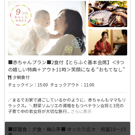
■赤ちゃんプラン■2食付【とらふぐ基本会席】＜9つ
の嬉しい特典＋アウト11時＞笑顔になる “おもてなし”
夕朝食付
チェックイン：15:00 チェックアウト：11:00
／まるでお家で過ごしているかのように、赤ちゃんもママもリ
ラックス。＼野菜ソムリエの資格をもつベテラン女将と3児の
子育て中の若女将が大切な旅行
...
さらに表示
■部屋食：夕食・梅心亭■ ゆったり広々‐和室10～15
畳‐