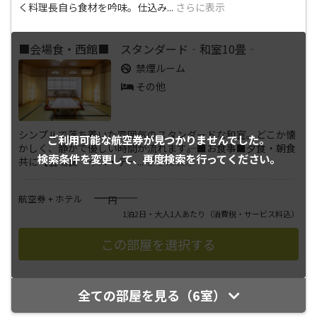
く料理長自ら食材を吟味。仕込み
...
さらに表示
■会場食・西館■ スタンダード‐和室10畳‐
禁煙ルーム
その他
シンプルで落ち着いた雰囲気のスタンダードな和室。どこか懐
ご利用可能な航空券が
見つかりませんでした。
かしく、静かで優しい時間が流れます――。■お食事■夕食・朝食
検索条件を変更して、
再度検索を行ってください。
共に【会場食‐イス・テー
...
さらに表示
――――
航空券 + ホテル
円
1泊2日・大人1人あたり
（消費税・サービス料込）
全ての部屋を見る（6室）