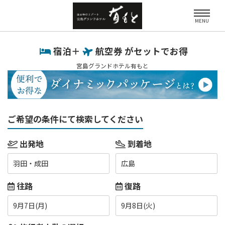
MENU
宿泊＋
航空券 がセットでお得
宮島グランドホテル有もと
ご希望の条件にて検索してください
出発地
到着地
羽田・成田
広島
往路
復路
9月7日(月)
9月8日(火)