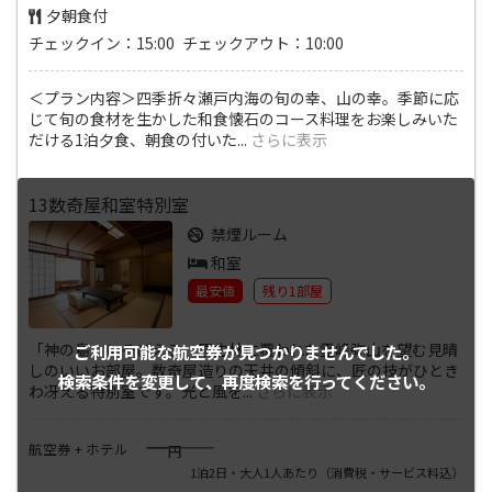
夕朝食付
チェックイン：15:00 チェックアウト：10:00
＜プラン内容＞四季折々瀬戸内海の旬の幸、山の幸。季節に応
じて旬の食材を生かした和食懐石のコース料理をお楽しみいた
だける1泊夕食、朝食の付いた
...
さらに表示
13数奇屋和室特別室
禁煙ルーム
和室
最安値
残り1部屋
「神の島」にそびえる、原生林に覆われた霊峰弥山を望む見晴
ご利用可能な航空券が
見つかりませんでした。
しのいいお部屋。数奇屋造りの天井の傾斜に、匠の技がひとき
検索条件を変更して、
再度検索を行ってください。
わ冴える特別室です。光と風を
...
さらに表示
――――
航空券 + ホテル
円
1泊2日・大人1人あたり
（消費税・サービス料込）