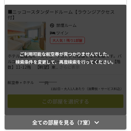
■ニッコースタンダードルーム【ラウンジアクセス
付】
禁煙ルーム
ツイン
大人気！残り1部屋
ご利用可能な航空券が
見つかりませんでした。
ホテル上層階の「ニッコーフロア」に位置するお部屋です。バ
検索条件を変更して、
再度検索を行ってください。
ルコニーより東京ディズニーリゾート（R）を望めます。【階
数】11-12階 【眺望】東
...
さらに表示
――――
航空券 + ホテル
円
1泊2日・大人1人あたり
（消費税・サービス料込）
全ての部屋を見る（7室）