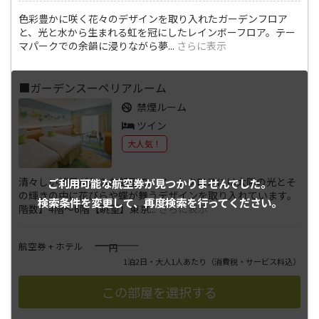
色彩豊かに咲く花々のデザインを取り入れたガーデンフロア
と、光と水から生まれる虹を冠にしたレインボーフロア。テー
マパークでの余韻に浸りながら夢
...
さらに表示
■ガーデンスーペリアルーム
禁煙ルーム
ツイン
大人気！
清々しい朝日が入るお部屋で、アートクロスには太陽の光とそ
ご利用可能な航空券が
見つかりませんでした。
の輝きの中に花びらや蝶が舞うデザインを取り入れています。
検索条件を変更して、
再度検索を行ってください。
階数】4階～6階【眺望】東京
...
さらに表示
――――
航空券 + ホテル
円
1泊2日・大人1人あたり
（消費税・サービス料込）