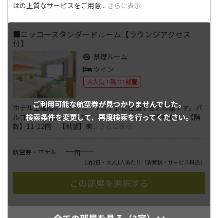
はの上質なサービスをご用意
...
さらに表示
■ニッコースタンダードルーム【ラウンジアクセス
付】
禁煙ルーム
ツイン
大人気！残り1部屋
ご利用可能な航空券が
見つかりませんでした。
ホテル上層階の「ニッコーフロア」に位置するお部屋です。バ
検索条件を変更して、
再度検索を行ってください。
ルコニーより東京ディズニーリゾート（R）を望めます。【階
数】11-12階 【眺望】東
...
さらに表示
――――
航空券 + ホテル
円
1泊2日・大人1人あたり
（消費税・サービス料込）
全ての部屋を見る（3室）