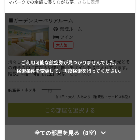
マパークでの余韻に浸りながら夢
...
さらに表示
■ガーデンスーペリアルーム
禁煙ルーム
ツイン
大人気！
清々しい朝日が入るお部屋で、アートクロスには太陽の光とそ
ご利用可能な航空券が
見つかりませんでした。
の輝きの中に花びらや蝶が舞うデザインを取り入れています。
検索条件を変更して、
再度検索を行ってください。
階数】4階～6階【眺望】東京
...
さらに表示
――――
航空券 + ホテル
円
1泊2日・大人1人あたり
（消費税・サービス料込）
全ての部屋を見る（8室）