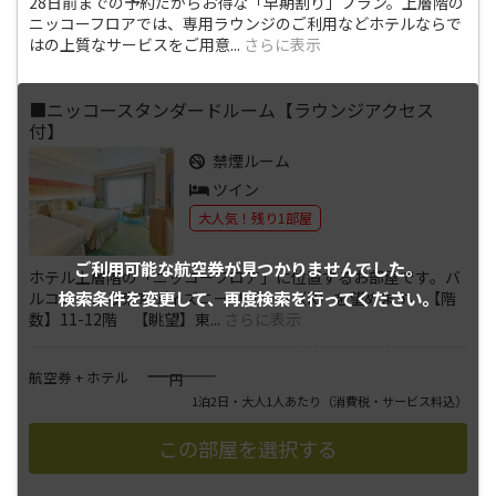
28日前までの予約だからお得な「早期割り」プラン。上層階の
ニッコーフロアでは、専用ラウンジのご利用などホテルならで
はの上質なサービスをご用意
...
さらに表示
■ニッコースタンダードルーム【ラウンジアクセス
付】
禁煙ルーム
ツイン
大人気！残り1部屋
ご利用可能な航空券が
見つかりませんでした。
ホテル上層階の「ニッコーフロア」に位置するお部屋です。バ
検索条件を変更して、
再度検索を行ってください。
ルコニーより東京ディズニーリゾート（R）を望めます。【階
数】11-12階 【眺望】東
...
さらに表示
――――
航空券 + ホテル
円
1泊2日・大人1人あたり
（消費税・サービス料込）