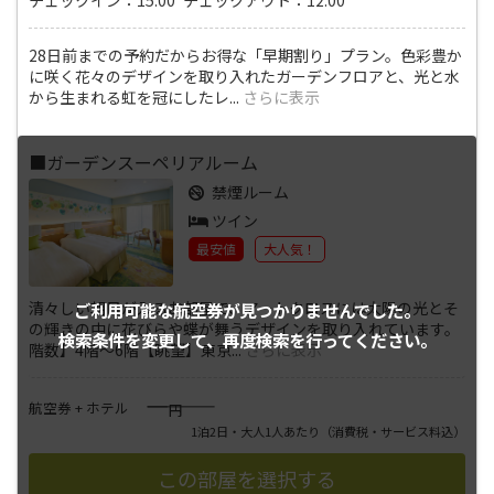
28日前までの予約だからお得な「早期割り」プラン。色彩豊か
に咲く花々のデザインを取り入れたガーデンフロアと、光と水
から生まれる虹を冠にしたレ
...
さらに表示
■ガーデンスーペリアルーム
禁煙ルーム
ツイン
最安値
大人気！
清々しい朝日が入るお部屋で、アートクロスには太陽の光とそ
ご利用可能な航空券が
見つかりませんでした。
の輝きの中に花びらや蝶が舞うデザインを取り入れています。
検索条件を変更して、
再度検索を行ってください。
階数】4階～6階【眺望】東京
...
さらに表示
――――
航空券 + ホテル
円
1泊2日・大人1人あたり
（消費税・サービス料込）