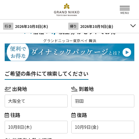
MENU
行き
2026年10月8日(木)
帰り
2026年10月9日(金)
宿泊＋
航空券 がセットでお得
グランドニッコー東京ベイ 舞浜
ご希望の条件にて検索してください
出発地
到着地
大阪全て
羽田
往路
復路
10月8日(木)
10月9日(金)