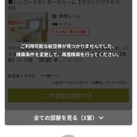
■ニッコースタンダードルーム【ラウンジアクセス
付】
禁煙ルーム
ツイン
大人気！残り1部屋
ご利用可能な航空券が
見つかりませんでした。
ホテル上層階の「ニッコーフロア」に位置するお部屋です。バ
検索条件を変更して、
再度検索を行ってください。
ルコニーより東京ディズニーリゾート（R）を望めます。【階
数】11-12階 【眺望】東
...
さらに表示
――――
航空券 + ホテル
円
1泊2日・大人1人あたり
（消費税・サービス料込）
全ての部屋を見る（3室）