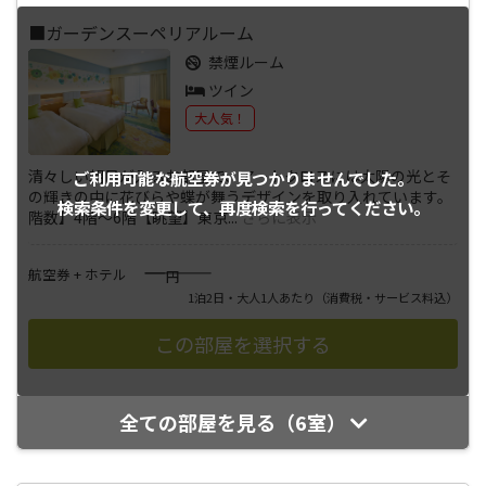
■ガーデンスーペリアルーム
禁煙ルーム
ツイン
大人気！
清々しい朝日が入るお部屋で、アートクロスには太陽の光とそ
ご利用可能な航空券が
見つかりませんでした。
の輝きの中に花びらや蝶が舞うデザインを取り入れています。
検索条件を変更して、
再度検索を行ってください。
階数】4階～6階【眺望】東京
...
さらに表示
――――
航空券 + ホテル
円
1泊2日・大人1人あたり
（消費税・サービス料込）
全ての部屋を見る（6室）