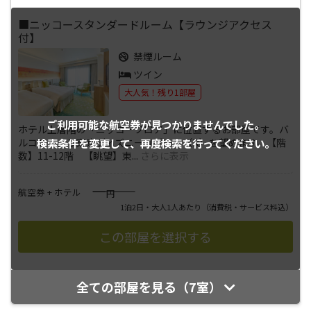
■ニッコースタンダードルーム【ラウンジアクセス
付】
禁煙ルーム
ツイン
大人気！残り1部屋
ご利用可能な航空券が
見つかりませんでした。
ホテル上層階の「ニッコーフロア」に位置するお部屋です。バ
検索条件を変更して、
再度検索を行ってください。
ルコニーより東京ディズニーリゾート（R）を望めます。【階
数】11-12階 【眺望】東
...
さらに表示
――――
航空券 + ホテル
円
1泊2日・大人1人あたり
（消費税・サービス料込）
全ての部屋を見る（7室）