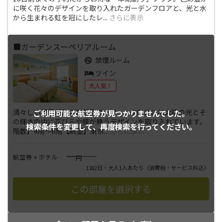
に咲く花々のデザインを取り入れたガーデンフロアと、光と水
から生まれる虹を冠にしたレ
...
さらに表示
■ガーデンスーペリアルーム
禁煙ルーム
ツイン
大人気！
清々しい朝日が入るお部屋で、アートクロスには太陽の光とそ
ご利用可能な航空券が
見つかりませんでした。
の輝きの中に花びらや蝶が舞うデザインを取り入れています。
検索条件を変更して、
再度検索を行ってください。
階数】4階～6階【眺望】東京
...
さらに表示
――――
航空券 + ホテル
円
1泊2日・大人1人あたり
（消費税・サービス料込）