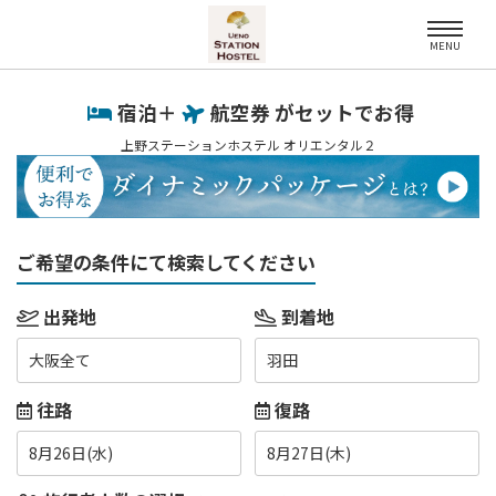
MENU
宿泊＋
航空券 がセットでお得
上野ステーションホステル オリエンタル２
ご希望の条件にて検索してください
出発地
到着地
大阪全て
羽田
往路
復路
8月26日(水)
8月27日(木)