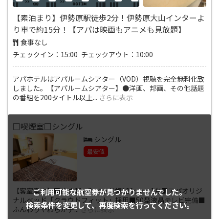
【素泊まり】伊勢原駅徒歩2分！伊勢原大山インターよ
り車で約15分！【アパは映画もアニメも見放題】
食事なし
チェックイン：15:00 チェックアウト：10:00
アパホテルはアパルームシアター（VOD）視聴を完全無料化致
しました。【アパルームシアター】●洋画、邦画、その他話題
の番組を200タイトル以上
...
さらに表示
□喫煙室□シングル
シングル
最安値
【客室案内】■広さ13㎡?/ベッド幅120cm×1台■アパオリジ
ご利用可能な航空券が
見つかりませんでした。
ナルベッド「クラウドフィット」採用■50型液晶テレビ完備■
検索条件を変更して、
再度検索を行ってください。
ふんわりやわらかデ
...
さらに表示