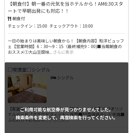
【朝食付】朝一番の元気を当ホテルから！AM6:30スタ
ートで早朝出発にも対応！！
朝食付
チェックイン：15:00 チェックアウト：10:00
一日の始まりは美味しい朝食から！【朝食内容】和洋ビュッフ
ェ【営業時間】6：30〜9：15（最終補充9：00)■当館朝食の
おススメ①大山豆腐味
...
さらに表示
□喫煙室□シングル
シングル
【客室案内】■広さ13㎡?/ベッド幅120cm×1台■アパオリジ
ご利用可能な航空券が
見つかりませんでした。
ナルベッド「クラウドフィット」採用■50型液晶テレビ完備■
検索条件を変更して、
再度検索を行ってください。
ふんわりやわらかデ
...
さらに表示