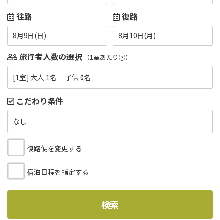
往路
復路
8月9日(日)
8月10日(月)
旅行者人数の選択
（1室あたり
）
[1室] 大人 1名 子供 0名
こだわり条件
なし
復路便を変更する
宿泊日程を指定する
検索