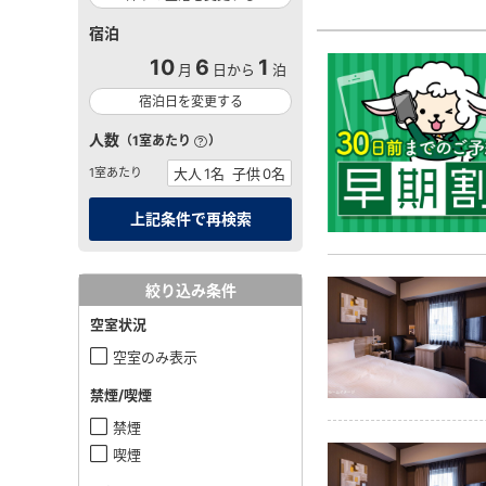
宿泊
10
6
1
月
日から
泊
宿泊日を変更する
人数
（1室あたり
）
1室あたり
絞り込み条件
空室状況
空室のみ表示
禁煙/喫煙
禁煙
喫煙