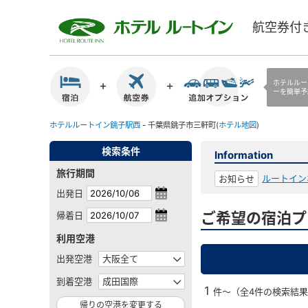
航空券付
ホテルルー
ーを簡単予
ホテルルートイン銚子駅西
- 千葉県銚子市三軒町(
ホテル地図
)
検索条件
Information
旅行期間
ルートイン
お知らせ
出発日
ご希望の宿泊プ
帰着日
利用空港
出発空港
到着空港
1
件～（全4件の検索結
帰りの空港を変更する