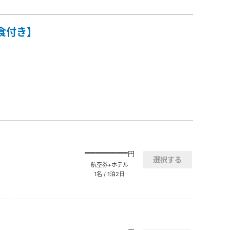
食付き】
――――
円
航空券+ホテル
1名 / 1泊2日