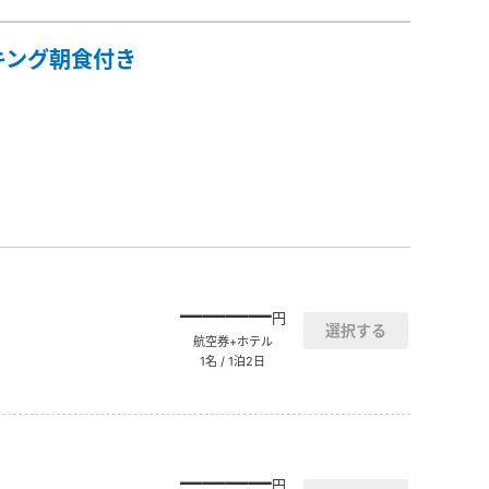
キング朝食付き
――――
円
航空券+ホテル
1名 / 1泊2日
――――
円