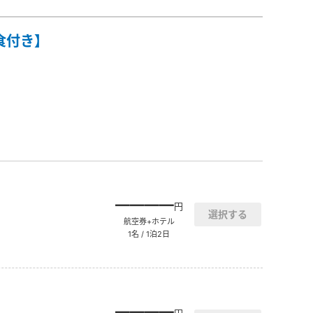
食付き】
――――
円
航空券+ホテル
1名 / 1泊2日
――――
円