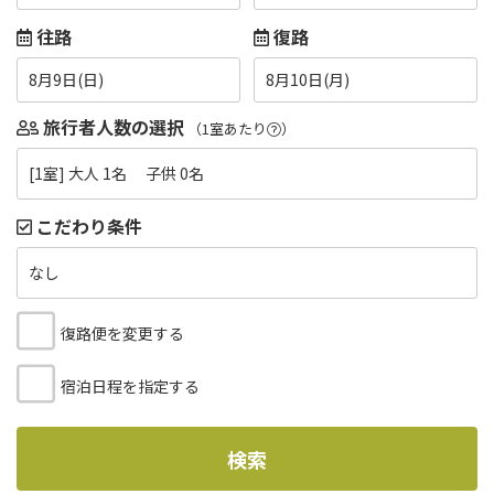
往路
復路
8月9日(日)
8月10日(月)
旅行者人数の選択
（1室あたり
）
[1室] 大人 1名 子供 0名
こだわり条件
なし
復路便を変更する
宿泊日程を指定する
検索