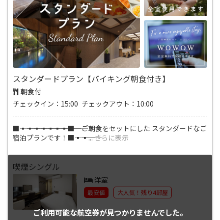
スタンダードプラン【バイキング朝食付き】
朝食付
チェックイン：15:00 チェックアウト：10:00
■―――▪―――▪―――▪―――▪―――▪―――▪―――▪―――■ ご朝食をセットにした スタンダードなご
宿泊プランです！■―――▪―――▪
...
さらに表示
喫煙シングル
洋室
最安値
大人気！残り4部屋
ご利用可能な航空券が
見つかりませんでした。