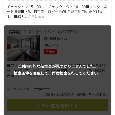
チェックイン 15：00 チェックアウト 10：00■インターネ
ット接続■・Wi-Fi完備・ロビーでWi-Fiがご利用いただけま
す。■館内
...
さらに表示
【禁煙】スタンダードツイン／20平米
禁煙ルーム
ツイン
最安値
■広さ：20㎡ ■ベッド：120㎝幅2台舞浜駅から徒歩12
ご利用可能な航空券が
見つかりませんでした。
分、全室にフットマッサージャー完備 ◇Wi-Fi接続
検索条件を変更して、
再度検索を行ってください。
完備◇フットマッサ
...
さらに表示
――――
航空券 + ホテル
円
1泊2日・大人1人あたり
（消費税・サービス料込）