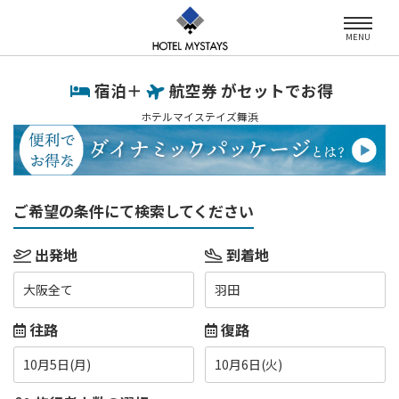
MENU
宿泊＋
航空券 がセットでお得
ホテルマイステイズ舞浜
ご希望の条件にて検索してください
出発地
到着地
大阪全て
羽田
往路
復路
10月5日(月)
10月6日(火)