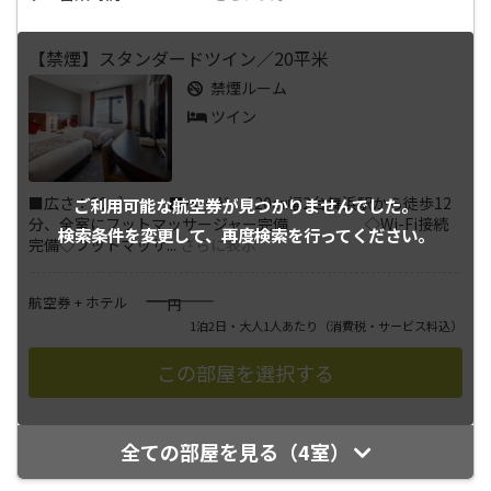
【禁煙】スタンダードツイン／20平米
禁煙ルーム
ツイン
■広さ：20㎡ ■ベッド：120㎝幅2台舞浜駅から徒歩12
ご利用可能な航空券が
見つかりませんでした。
分、全室にフットマッサージャー完備 ◇Wi-Fi接続
検索条件を変更して、
再度検索を行ってください。
完備◇フットマッサ
...
さらに表示
――――
航空券 + ホテル
円
1泊2日・大人1人あたり
（消費税・サービス料込）
全ての部屋を見る（4室）