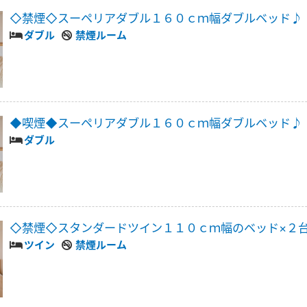
◇禁煙◇スーペリアダブル１６０ｃｍ幅ダブルベッド♪
ダブル
禁煙ルーム
◆喫煙◆スーペリアダブル１６０ｃｍ幅ダブルベッド♪
ダブル
◇禁煙◇スタンダードツイン１１０ｃｍ幅のベッド×２
ツイン
禁煙ルーム