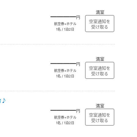
満室
――――
円
航空券+ホテル
1名 / 1泊2日
満室
――――
円
航空券+ホテル
1名 / 1泊2日
台♪
満室
――――
円
航空券+ホテル
1名 / 1泊2日