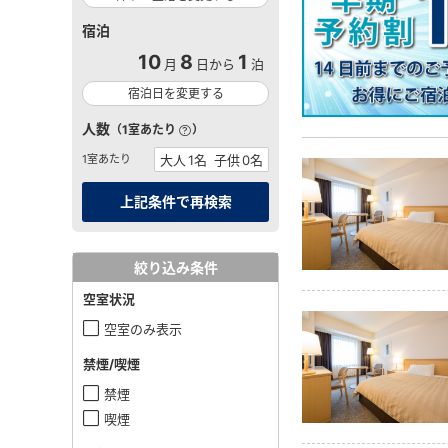
宿泊
10
8
1
月
日から
泊
宿泊日を変更する
人数
（1室あたり
）
1室あたり
絞り込み条件
空室状況
空室のみ表示
禁煙/喫煙
禁煙
喫煙