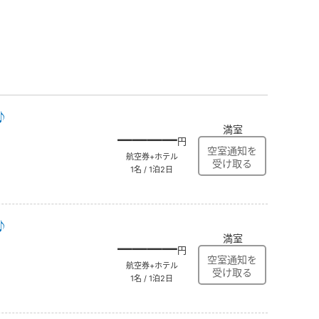
♪
満室
――――
円
航空券+ホテル
1名 / 1泊2日
♪
満室
――――
円
航空券+ホテル
1名 / 1泊2日