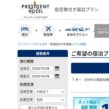
航空券付き宿泊プラン
プレジデン
を簡単予約
プレジデントホテル水戸
- 茨城県水戸市城南(
ホテル地図
)
ご希望の宿泊プ
検索条件
旅行期間
出発日
帰着日
1
件～（全8件の検索結
利用空港
出発空港
到着空港
帰りの空港を変更する