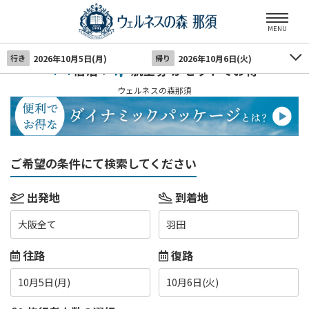
MENU
行き
2026年10月5日(月)
帰り
2026年10月6日(火)
宿泊＋
航空券 がセットでお得
ウェルネスの森那須
ご希望の条件にて検索してください
出発地
到着地
大阪全て
羽田
往路
復路
10月5日(月)
10月6日(火)