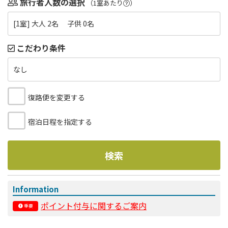
旅行者人数の選択
（1室あたり
）
[1室] 大人 2名 子供 0名
こだわり条件
なし
復路便を変更する
宿泊日程を指定する
検索
Information
ポイント付与に関するご案内
重要