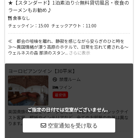
★【スタンダード】1泊素泊り☆無料貸切風呂・夜食の
ラーメンもお勧め♪
食事なし
チェックイン：15:00 チェックアウト：11:00
≪ 都会の喧噪を離れ、静寂を感じながら安らぎのひと時を
≫～異国情緒が漂う高原のホテルで、日常を忘れて癒される～
ウェルネスの森 那須のスタン
...
さらに表示
ヨーロピアンツイン【30平米】
禁煙ルーム
ツイン
最安値
ご指定の日付では
空室がございません。
英国貴族の別荘をイメージしたヨーロピアン・クラシックテイ
スト客室。壁紙やインテリアなど、全てのお部屋の内装は異な
ります。洋館の雰囲気を演出す
...
さらに表示