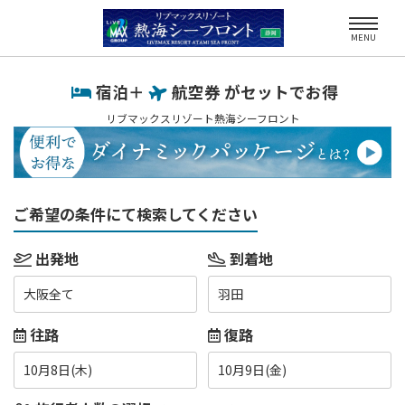
MENU
宿泊＋
航空券 がセットでお得
リブマックスリゾート熱海シーフロント
ご希望の条件にて検索してください
出発地
到着地
大阪全て
羽田
往路
復路
10月8日(木)
10月9日(金)