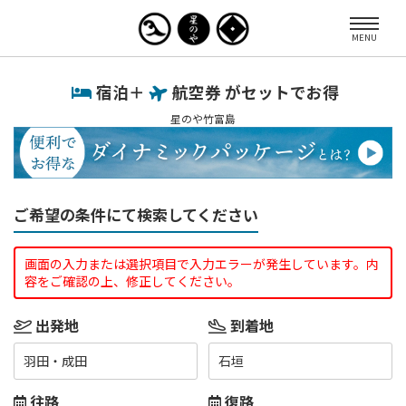
MENU
宿泊＋
航空券 がセットでお得
星のや竹富島
ご希望の条件にて検索してください
画面の入力または選択項目で入力エラーが発生しています。内
容をご確認の上、修正してください。
出発地
到着地
羽田・成田
石垣
往路
復路