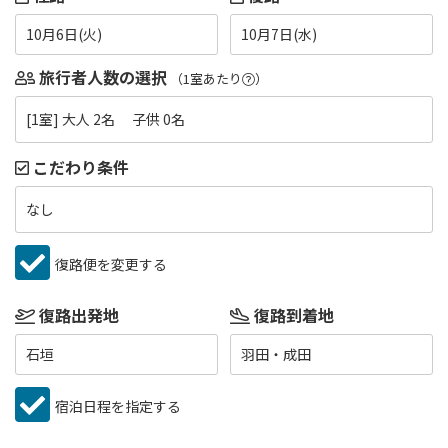
10月6日(火)
10月7日(水)
旅行者人数の選択
（1室あたり
）
[1室] 大人 2名 子供 0名
こだわり条件
なし
復路便を変更する
復路出発地
復路到着地
石垣
羽田・成田
宿泊日程を指定する