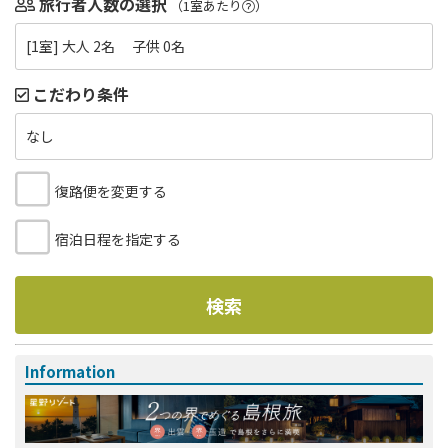
旅行者人数の選択
（1室あたり
）
[1室] 大人 2名 子供 0名
こだわり条件
なし
復路便を変更する
宿泊日程を指定する
検索
Information