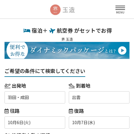
MENU
宿泊＋
航空券 がセットでお得
界 玉造
ご希望の条件にて検索してください
出発地
到着地
羽田・成田
出雲
往路
復路
10月6日(火)
10月7日(水)