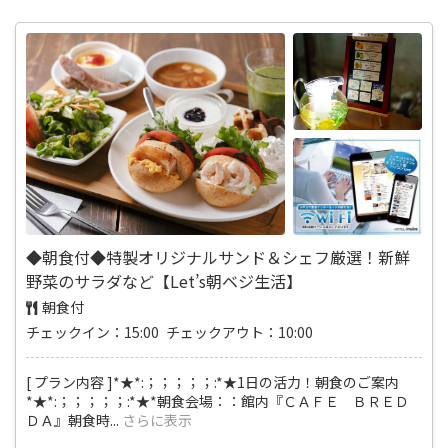
◆朝食付◆特製オリジナルサンド＆シェフ厳選！新鮮
野菜のサラダなど【Let’s朝ベジ生活】
朝食付
チェックイン：15:00 チェックアウト：10:00
[ プラン内容 ]*★*:；；；；；:*★1日の活力！朝食のご案内
*★*:；；；；；:*★*朝食会場：：館内『ＣＡＦＥ ＢＲＥＤ
ＤＡ』朝食時
...
さらに表示