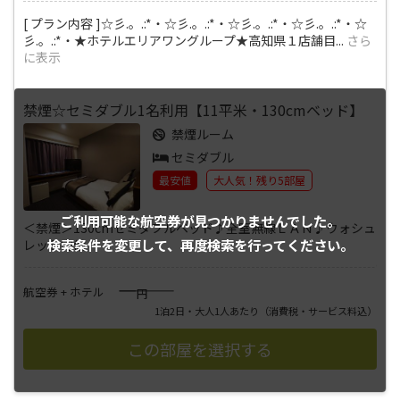
[ プラン内容 ]☆彡.。.:*・☆彡.。.:*・☆彡.。.:*・☆彡.。.:*・☆
彡.。.:*・★ホテルエリアワングループ★高知県１店舗目
...
さら
に表示
禁煙☆セミダブル1名利用【11平米・130cmベッド】
禁煙ルーム
セミダブル
最安値
大人気！残り5部屋
ご利用可能な航空券が
見つかりませんでした。
＜禁煙＞130cmセミダブルベッド♪全室無線ＬＡＮ♪ウォシュ
検索条件を変更して、
再度検索を行ってください。
レット完備
――――
航空券 + ホテル
円
1泊2日・大人1人あたり
（消費税・サービス料込）