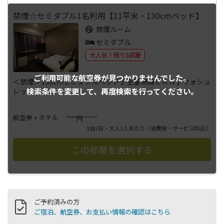
禁煙☆セミダブル1名利用【11平米・130cmベッド】
禁煙ルーム
セミダブル
大人気！残り5部屋
ご利用可能な航空券が
見つかりませんでした。
＜禁煙＞130cmセミダブルベッド♪全室無線ＬＡＮ♪ウォシュ
検索条件を変更して、
再度検索を行ってください。
レット完備
――――
航空券 + ホテル
円
1泊2日・大人1人あたり
（消費税・サービス料込）
ご予約済みの方
ご宿泊、航空券、お支払い情報の確認はこちら