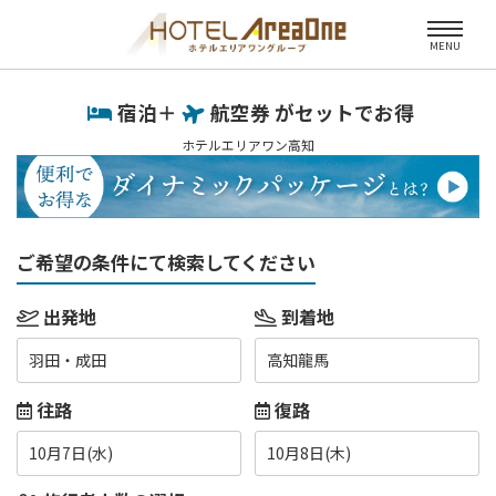
MENU
宿泊＋
航空券 がセットでお得
ホテルエリアワン高知
ご希望の条件にて検索してください
出発地
到着地
羽田・成田
高知龍馬
往路
復路
10月7日(水)
10月8日(木)