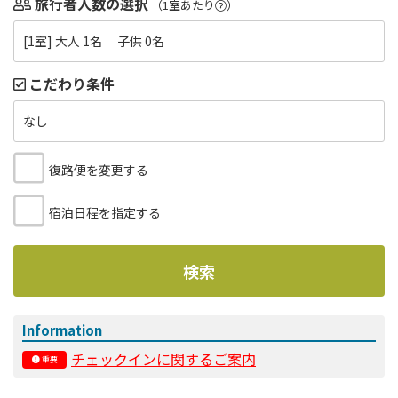
旅行者人数の選択
（1室あたり
）
[1室] 大人 1名 子供 0名
こだわり条件
なし
復路便を変更する
宿泊日程を指定する
検索
Information
チェックインに関するご案内
重要