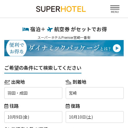
MENU
宿泊＋
航空券 がセットでお得
スーパーホテルPremier宮崎一番街
ご希望の条件にて検索してください
出発地
到着地
羽田・成田
宮崎
往路
復路
10月9日(金)
10月10日(土)