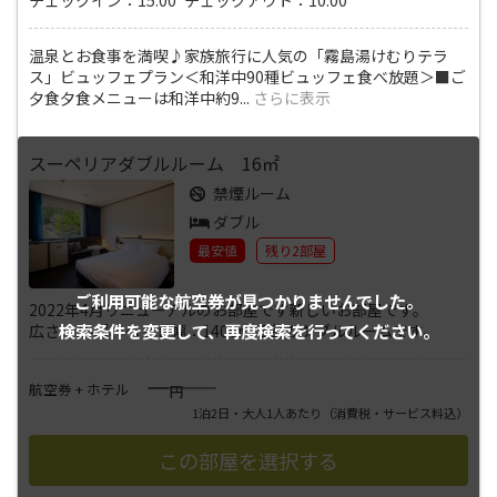
温泉とお食事を満喫♪家族旅行に人気の「霧島湯けむりテラ
ス」ビュッフェプラン＜和洋中90種ビュッフェ食べ放題＞■ご
夕食夕食メニューは和洋中約9
...
さらに表示
スーペリアダブルルーム 16㎡
禁煙ルーム
ダブル
最安値
残り2部屋
ご利用可能な航空券が
見つかりませんでした。
2022年4月リニューアルのお部屋です新しいお部屋です。
検索条件を変更して、
再度検索を行ってください。
広さ：16㎡、ベッド幅：140㎝×1台のダブルルームです。
――――
航空券 + ホテル
円
1泊2日・大人1人あたり
（消費税・サービス料込）