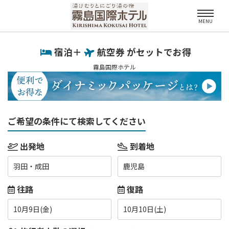
MENU
宿泊＋
航空券 がセットでお得
霧島国際ホテル
ご希望の条件にて検索してください
出発地
到着地
羽田・成田
鹿児島
往路
復路
10月9日(金)
10月10日(土)