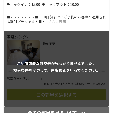
チェックイン：15:00 チェックアウト：10:00
■―――▪―――▪―――▪―――▪―――▪―――▪―――▪―――■ 10日前までにご予約のお客様へ適用され
る割引プランです！■―――▪―――
...
さらに表示
喫煙シングル
洋室
ご利用可能な航空券が
見つかりませんでした。
検索条件を変更して、
再度検索を行ってください。
――――
航空券 + ホテル
円
1泊2日・大人1人あたり
（消費税・サービス料込）
全ての部屋を見る（4室）