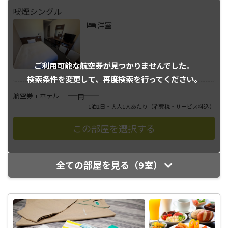
喫煙シングル
洋室
ご利用可能な航空券が
見つかりませんでした。
検索条件を変更して、
再度検索を行ってください。
――――
航空券 + ホテル
円
1泊2日・大人1人あたり
（消費税・サービス料込）
全ての部屋を見る（9室）