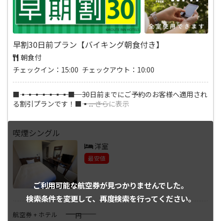
早割30日前プラン【バイキング朝食付き】
朝食付
チェックイン：15:00 チェックアウト：10:00
■―――▪―――▪―――▪―――▪―――▪―――▪―――▪―――■ 30日前までにご予約のお客様へ適用され
る割引プランです！■―――▪―――
...
さらに表示
喫煙シングル
洋室
最安値
ご利用可能な航空券が
見つかりませんでした。
検索条件を変更して、
再度検索を行ってください。
――――
航空券 + ホテル
円