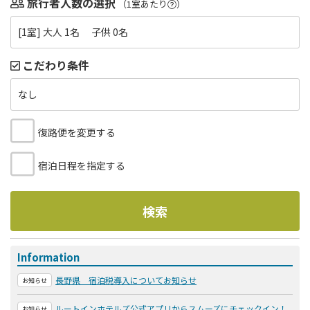
旅行者人数の選択
（1室あたり
）
[1室] 大人 1名 子供 0名
こだわり条件
なし
復路便を変更する
宿泊日程を指定する
検索
Information
長野県 宿泊税導入についてお知らせ
お知らせ
ルートインホテルズ公式アプリからスムーズにチェックイン！
お知らせ