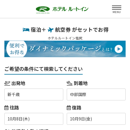
MENU
宿泊＋
航空券 がセットでお得
ホテルルートイン塩尻
ご希望の条件にて検索してください
出発地
到着地
新千歳
中部国際
往路
復路
10月8日(木)
10月9日(金)