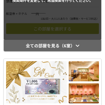
検索条件を変更して、
再度検索を行ってください。
禁煙セミダブルベッド×２台ベ
...
さらに表示
――――
航空券 + ホテル
円
1泊2日・大人1人あたり
（消費税・サービス料込）
全ての部屋を見る（6室）