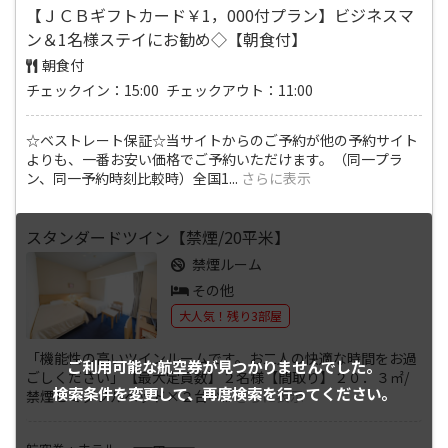
【ＪＣＢギフトカード￥1，000付プラン】ビジネスマ
ン＆1名様ステイにお勧め◇【朝食付】
朝食付
チェックイン：15:00 チェックアウト：11:00
☆ベストレート保証☆当サイトからのご予約が他の予約サイト
よりも、一番お安い価格でご予約いただけます。（同一プラ
ン、同一予約時刻比較時）全国1
...
さらに表示
スタンダードツイン【禁煙/20平米】
禁煙ルーム
その他
大人気！残り3部屋
「機能性の高いツインルームです。お二人の快適な時間をお過
ご利用可能な航空券が
見つかりませんでした。
ごしください」【最大定員数】２名様【間取り】２０．３㎡/
検索条件を変更して、
再度検索を行ってください。
禁煙セミダブルベッド×２台ベ
...
さらに表示
――――