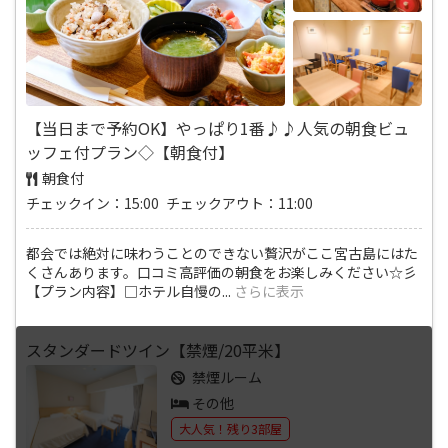
【当日まで予約OK】やっぱり1番♪♪人気の朝食ビュ
ッフェ付プラン◇【朝食付】
朝食付
チェックイン：15:00 チェックアウト：11:00
都会では絶対に味わうことのできない贅沢がここ宮古島にはた
くさんあります。口コミ高評価の朝食をお楽しみください☆彡
【プラン内容】□ホテル自慢の
...
さらに表示
スタンダードツイン【禁煙/20平米】
禁煙ルーム
その他
大人気！残り3部屋