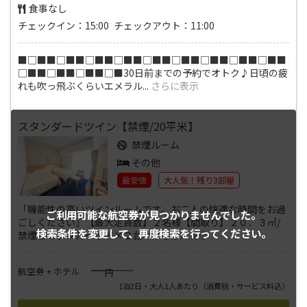
食事なし
チェックイン：15:00 チェックアウト：11:00
■□■■□■■□■■□■■□■■□■■□■■□■■□■■
□■■□■■□■■□■30日前までの予約でオトク♪日頃の疲
れも吹っ飛ぶくらいエメラル
...
さらに表示
スタンダードツイン【禁煙/20平米】
禁煙ルーム
その他
最安値
大人気！残り3部屋
「機能性の高いツインルームです。お二人の快適な時間をお過
ご利用可能な航空券が
見つかりませんでした。
ごしください」【最大定員数】２名様【間取り】２０．３㎡/
検索条件を変更して、
再度検索を行ってください。
禁煙セミダブルベッド×２台ベ
...
さらに表示
――――
航空券 + ホテル
円
1泊2日・大人1人あたり
（消費税・サービス料込）