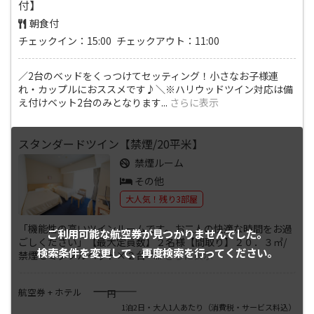
付】
朝食付
チェックイン：15:00 チェックアウト：11:00
／2台のベッドをくっつけてセッティング！小さなお子様連
れ・カップルにおススメです♪＼※ハリウッドツイン対応は備
え付けベット2台のみとなります
...
さらに表示
スタンダードツイン【禁煙/20平米】
禁煙ルーム
その他
大人気！残り3部屋
「機能性の高いツインルームです。お二人の快適な時間をお過
ご利用可能な航空券が
見つかりませんでした。
ごしください」【最大定員数】２名様【間取り】２０．３㎡/
検索条件を変更して、
再度検索を行ってください。
禁煙セミダブルベッド×２台ベ
...
さらに表示
――――
航空券 + ホテル
円
1泊2日・大人1人あたり
（消費税・サービス料込）