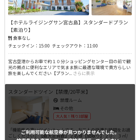
【ホテルライジングサン宮古島】スタンダードプラン
【素泊り】
食事なし
チェックイン：15:00 チェックアウト：11:00
宮古空港からお車で約１０分ショッピングセンター目の前で観
光の拠点に便利なエリアで気まま旅に最適な環境で貴方らしい
旅を楽しんでください【プラン
...
さらに表示
スタンダードツイン【禁煙/20平米】
禁煙ルーム
その他
大人気！残り3部屋
「機能性の高いツインルームです。お二人の快適な時間をお過
ご利用可能な航空券が
見つかりませんでした。
ごしください」【最大定員数】２名様【間取り】２０．３㎡/