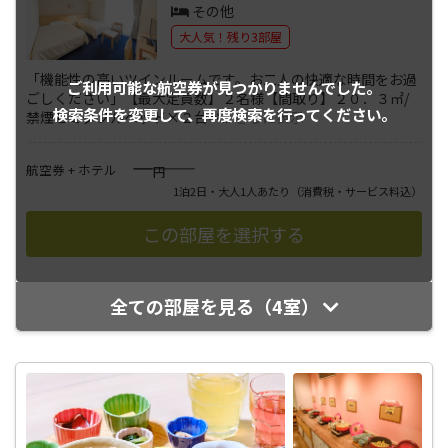
その他
大人気！残り3部屋
「機能性の高いツインルームです。お二人の快適な時間をお過
ご利用可能な航空券が
見つかりませんでした。
ごしください」【最大定員数】２名様【間取り】２０．３㎡/
検索条件を変更して、
再度検索を行ってください。
禁煙セミダブルベッド×２台ベ
...
さらに表示
――――
航空券 + ホテル
円
1泊2日・大人1人あたり
（消費税・サービス料込）
全ての部屋を見る（4室）