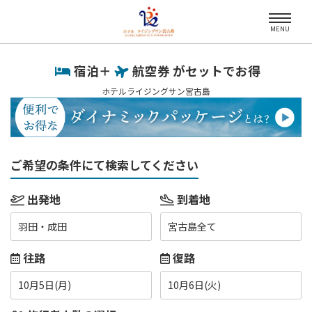
MENU
宿泊＋
航空券 がセットでお得
ホテルライジングサン宮古島
ご希望の条件にて検索してください
出発地
到着地
羽田・成田
宮古島全て
往路
復路
10月5日(月)
10月6日(火)