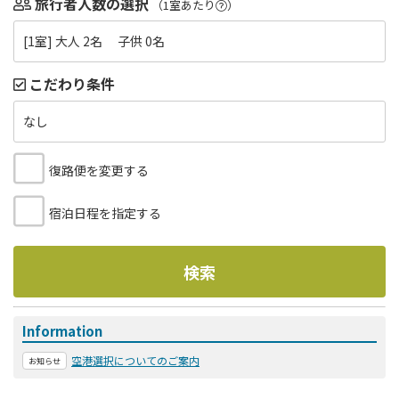
旅行者人数の選択
（1室あたり
）
[1室] 大人 2名 子供 0名
こだわり条件
なし
復路便を変更する
宿泊日程を指定する
検索
Information
空港選択についてのご案内
お知らせ