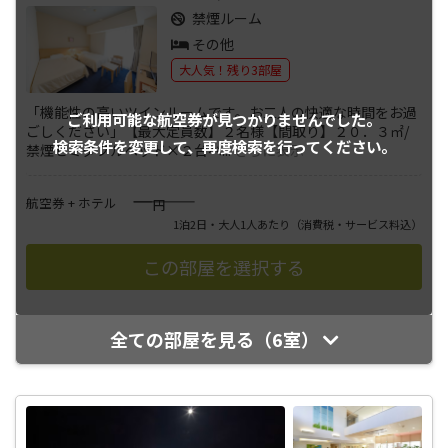
禁煙ルーム
その他
大人気！残り3部屋
「機能性の高いツインルームです。お二人の快適な時間をお過
ご利用可能な航空券が
見つかりませんでした。
ごしください」【最大定員数】２名様【間取り】２０．３㎡/
検索条件を変更して、
再度検索を行ってください。
禁煙セミダブルベッド×２台ベ
...
さらに表示
――――
航空券 + ホテル
円
1泊2日・大人1人あたり
（消費税・サービス料込）
全ての部屋を見る（6室）