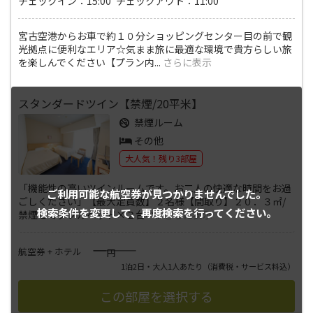
チェックイン：15:00 チェックアウト：11:00
宮古空港からお車で約１０分ショッピングセンター目の前で観
光拠点に便利なエリア☆気まま旅に最適な環境で貴方らしい旅
を楽しんでください【プラン内
...
さらに表示
スタンダードツイン【禁煙/20平米】
禁煙ルーム
その他
大人気！残り3部屋
「機能性の高いツインルームです。お二人の快適な時間をお過
ご利用可能な航空券が
見つかりませんでした。
ごしください」【最大定員数】２名様【間取り】２０．３㎡/
検索条件を変更して、
再度検索を行ってください。
禁煙セミダブルベッド×２台ベ
...
さらに表示
――――
航空券 + ホテル
円
1泊2日・大人1人あたり
（消費税・サービス料込）