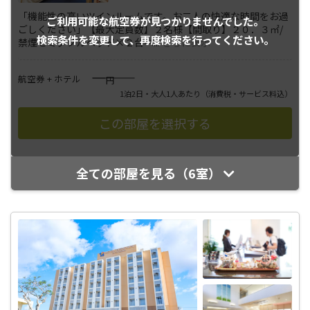
「機能性の高いツインルームです。お二人の快適な時間をお過
ご利用可能な航空券が
見つかりませんでした。
ごしください」【最大定員数】２名様【間取り】２０．３㎡/
検索条件を変更して、
再度検索を行ってください。
禁煙セミダブルベッド×２台ベ
...
さらに表示
――――
航空券 + ホテル
円
1泊2日・大人1人あたり
（消費税・サービス料込）
全ての部屋を見る（6室）