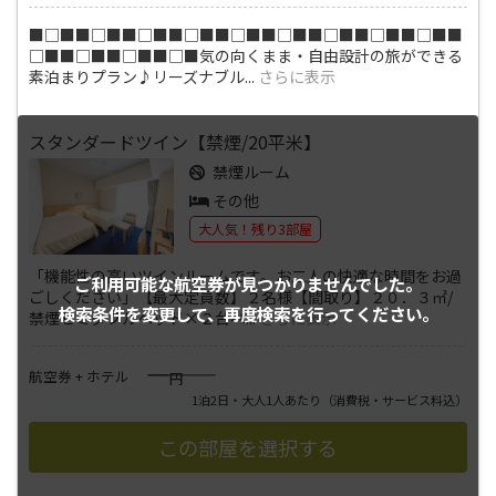
■□■■□■■□■■□■■□■■□■■□■■□■■□■■
□■■□■■□■■□■気の向くまま・自由設計の旅ができる
素泊まりプラン♪リーズナブル
...
さらに表示
スタンダードツイン【禁煙/20平米】
禁煙ルーム
その他
大人気！残り3部屋
「機能性の高いツインルームです。お二人の快適な時間をお過
ご利用可能な航空券が
見つかりませんでした。
ごしください」【最大定員数】２名様【間取り】２０．３㎡/
検索条件を変更して、
再度検索を行ってください。
禁煙セミダブルベッド×２台ベ
...
さらに表示
――――
航空券 + ホテル
円
1泊2日・大人1人あたり
（消費税・サービス料込）