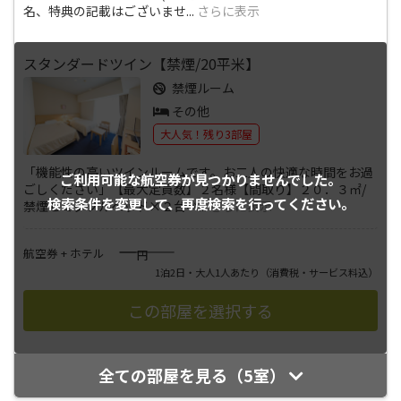
名、特典の記載はございませ
...
さらに表示
スタンダードツイン【禁煙/20平米】
禁煙ルーム
その他
大人気！残り3部屋
「機能性の高いツインルームです。お二人の快適な時間をお過
ご利用可能な航空券が
見つかりませんでした。
ごしください」【最大定員数】２名様【間取り】２０．３㎡/
検索条件を変更して、
再度検索を行ってください。
禁煙セミダブルベッド×２台ベ
...
さらに表示
――――
航空券 + ホテル
円
1泊2日・大人1人あたり
（消費税・サービス料込）
全ての部屋を見る（5室）