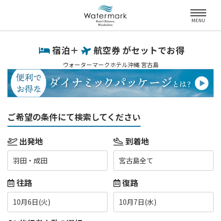
MENU
宿泊＋
航空券 がセットでお得
ウォーターマークホテル沖縄 宮古島
ご希望の条件にて検索してください
出発地
到着地
羽田・成田
宮古島全て
往路
復路
10月6日(火)
10月7日(水)