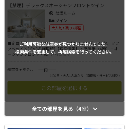
【禁煙】デラックスオーシャンフロントツイン
禁煙ルーム
ツイン
大人気！残り2部屋
■定員人数：1～3名■ベッドタイプ：セミダブル×2台、ソフ
ご利用可能な航空券が
見つかりませんでした。
ァベッド×1台(3名利用時)【客室情報】・高層階（4階）・オ
検索条件を変更して、
再度検索を行ってください。
ーシャンフロント・9.
...
さらに表示
――――
航空券 + ホテル
円
1泊2日・大人1人あたり
（消費税・サービス料込）
全ての部屋を見る（4室）