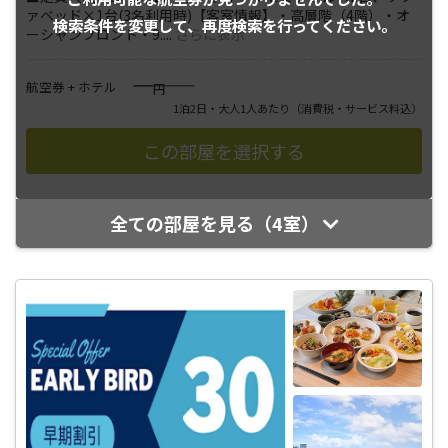
ァベッド×1台(3名利用時)【客室情報】・高層階（4階）・オ
検索条件を変更して、
再度検索を行ってください。
ーシャンフロント・9.
...
さらに表示
――――
航空券 + ホテル
円
1泊2日・大人1人あたり
（消費税・サービス料込）
全ての部屋を見る（4室）