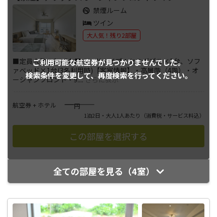
禁煙ルーム
ツイン
大人気！残り2部屋
■定員人数：1～3名■ベッドタイプ：セミダブル×2台、ソフ
ご利用可能な航空券が
見つかりませんでした。
ァベッド×1台(3名利用時)【客室情報】・高層階（4階）・オ
検索条件を変更して、
再度検索を行ってください。
ーシャンフロント・9.
...
さらに表示
――――
航空券 + ホテル
円
1泊2日・大人1人あたり
（消費税・サービス料込）
全ての部屋を見る（4室）