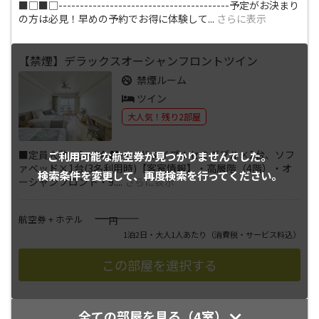
■□■□----------------------------------------予定がお決まり
の方は必見！早めの予約でお得に体験して
...
さらに表示
【禁煙】デラックスオーシャンフロントツイン
禁煙ルーム
ツイン
大人気！残り2部屋
■定員人数：1～3名■ベッドタイプ：セミダブル×2台、ソフ
ご利用可能な航空券が
見つかりませんでした。
ァベッド×1台(3名利用時)【客室情報】・高層階（4階）・オ
検索条件を変更して、
再度検索を行ってください。
ーシャンフロント・9.
...
さらに表示
――――
航空券 + ホテル
円
1泊2日・大人1人あたり
（消費税・サービス料込）
全ての部屋を見る（4室）