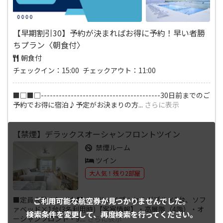
【早期割引30】予約が決まればお得に予約！早い者勝
ちプラン〈朝食付〉
朝食付
チェックイン：15:00 チェックアウト：11:00
■□■□----------------------------------------30日前までのご
予約でお得に宿泊♪予定がお決まりの方
...
さらに表示
【禁煙】デラックスオーシャンフロントツイン
禁煙ルーム
ツイン
大人気！残り2部屋
■定員人数：1～3名■ベッドタイプ：セミダブル×2台、ソフ
ご利用可能な航空券が
見つかりませんでした。
ァベッド×1台(3名利用時)【客室情報】・高層階（4階）・オ
検索条件を変更して、
再度検索を行ってください。
ーシャンフロント・9.
...
さらに表示