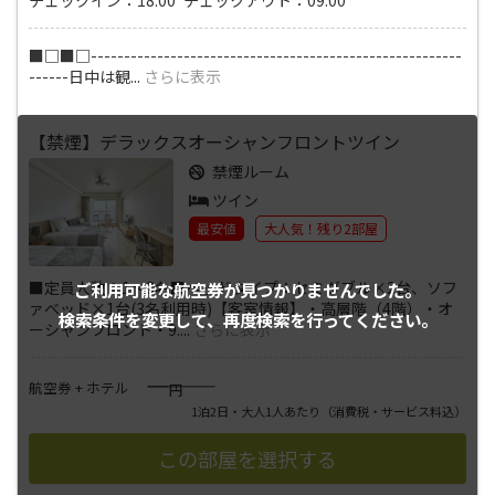
■□■□--------------------------------------------------------
------日中は観
...
さらに表示
【禁煙】デラックスオーシャンフロントツイン
禁煙ルーム
ツイン
最安値
大人気！残り2部屋
■定員人数：1～3名■ベッドタイプ：セミダブル×2台、ソフ
ご利用可能な航空券が
見つかりませんでした。
ァベッド×1台(3名利用時)【客室情報】・高層階（4階）・オ
検索条件を変更して、
再度検索を行ってください。
ーシャンフロント・9.
...
さらに表示
――――
航空券 + ホテル
円
1泊2日・大人1人あたり
（消費税・サービス料込）