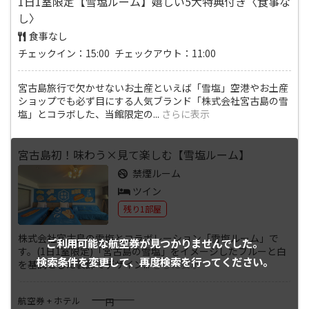
1日1室限定【雪塩ルーム】嬉しい5大特典付き〈食事な
し〉
食事なし
チェックイン：15:00 チェックアウト：11:00
宮古島旅行で欠かせないお土産といえば「雪塩」空港やお土産
ショップでも必ず目にする人気ブランド「株式会社宮古島の雪
塩」とコラボした、当館限定の
...
さらに表示
宮古島初！味わう×見て楽しむ【雪塩ルーム】
禁煙ルーム
ツイン
残り1部屋
株式会社宮古島の雪塩とコラボレーション「雪塩ルーム」で
ご利用可能な航空券が
見つかりませんでした。
す。(1日1室限定)「宮古島の雪塩」をイメージしたブルーと白
検索条件を変更して、
再度検索を行ってください。
を基調とした装飾でデザイン
...
さらに表示
――――
航空券 + ホテル
円