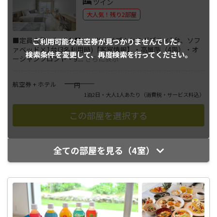
ツイン
大人気！残り2部屋
■定員人数：1～3名■ベッドタイプ：セミダブル×2台、ソフ
ご利用可能な航空券が
見つかりませんでした。
ァベッド×1台(3名利用時)【客室情報】・高層階（4階）・オ
検索条件を変更して、
再度検索を行ってください。
ーシャンフロント・9.
...
さらに表示
――――
航空券 + ホテル
円
1泊2日・大人1人あたり
（消費税・サービス料込）
全ての部屋を見る（4室）