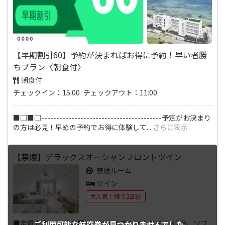
【早期割引60】予約が決まればお得に予約！早い者勝
ちプラン〈朝食付〉
朝食付
チェックイン：15:00 チェックアウト：11:00
■□■□----------------------------------------予定がお決まり
の方は必見！早めの予約でお得に体験して
...
さらに表示
【禁煙】デラックスオーシャンフロントツイン
禁煙ルーム
ツイン
大人気！残り2部屋
■定員人数：1～3名■ベッドタイプ：セミダブル×2台、ソフ
ご利用可能な航空券が
見つかりませんでした。