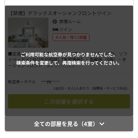
【禁煙】デラックスオーシャンフロントツイン
禁煙ルーム
ツイン
大人気！残り2部屋
■定員人数：1～3名■ベッドタイプ：セミダブル×2台、ソフ
ご利用可能な航空券が
見つかりませんでした。
ァベッド×1台(3名利用時)【客室情報】・高層階（4階）・オ
検索条件を変更して、
再度検索を行ってください。
ーシャンフロント・9.
...
さらに表示
――――
航空券 + ホテル
円
1泊2日・大人1人あたり
（消費税・サービス料込）
全ての部屋を見る（4室）