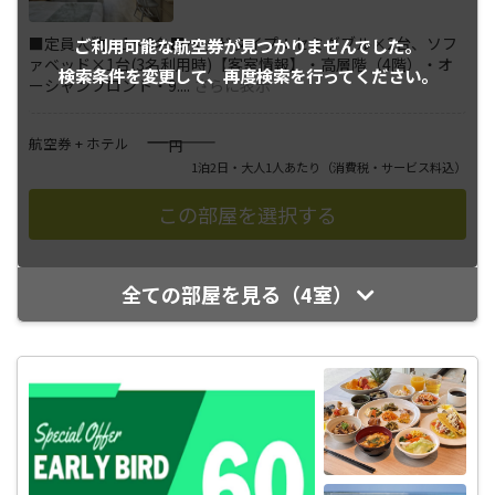
■定員人数：1～3名■ベッドタイプ：セミダブル×2台、ソフ
ご利用可能な航空券が
見つかりませんでした。
ァベッド×1台(3名利用時)【客室情報】・高層階（4階）・オ
検索条件を変更して、
再度検索を行ってください。
ーシャンフロント・9.
...
さらに表示
――――
航空券 + ホテル
円
1泊2日・大人1人あたり
（消費税・サービス料込）
全ての部屋を見る（4室）