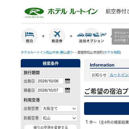
航空券付
ホテルルー
ケージ)ツ
わせ可能！
ホテルルートイン松山中央-勝山通り-
- 愛媛県松山市旭町(
ホテル地図
)
検索条件
Information
旅行期間
ルートイン
お知らせ
出発日
ご希望の宿泊プ
帰着日
利用空港
出発空港
到着空港
1
件～（全4件の検索結
帰りの空港を変更する