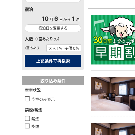
宿泊
10
6
1
月
日から
泊
宿泊日を変更する
人数
（1室あたり
）
1室あたり
絞り込み条件
空室状況
空室のみ表示
禁煙/喫煙
禁煙
喫煙