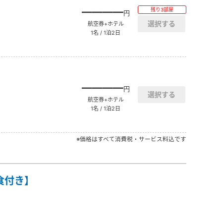
――――
残り3部屋
円
航空券+ホテル
1名 / 1泊2日
――――
円
航空券+ホテル
1名 / 1泊2日
※価格はすべて消費税・サービス料込です
食付き】