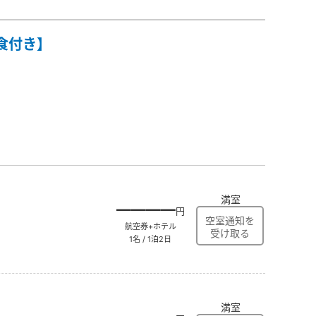
食付き】
満室
――――
円
航空券+ホテル
1名 / 1泊2日
満室