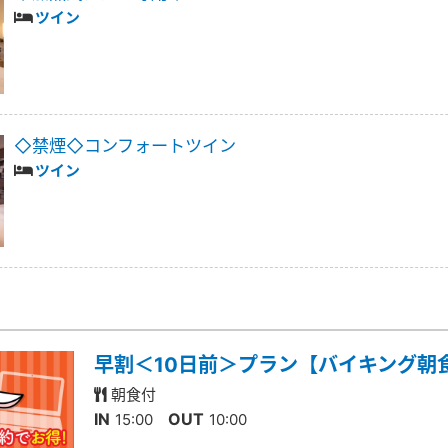
ツイン
◇禁煙◇コンフォートツイン
ツイン
早割＜10日前＞プラン【バイキング朝
朝食付
IN
OUT
15:00
10:00