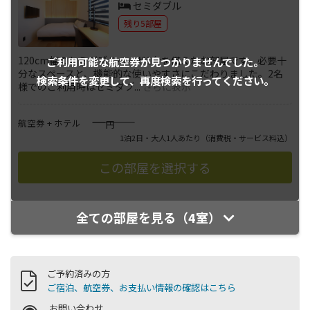
セミダブル
残り5部屋
120cm幅のセミダブルベッド1台を備えたお部屋です。必要十
ご利用可能な航空券が
見つかりませんでした。
分なスペースと、機能的な使いやすさにこだわりました。2名
検索条件を変更して、
再度検索を行ってください。
様でのご利用時はセミダブ
...
さらに表示
――――
航空券 + ホテル
円
1泊2日・大人1人あたり
（消費税・サービス料込）
全ての部屋を見る（4室）
ご予約済みの方
ご宿泊、航空券、お支払い情報の確認はこちら
お問い合わせ