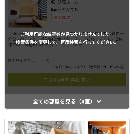
禁煙ルーム
セミダブル
残り5部屋
120cm幅のセミダブルベッド1台を備えたお部屋です。必要十
ご利用可能な航空券が
見つかりませんでした。
分なスペースと、機能的な使いやすさにこだわりました。2名
検索条件を変更して、
再度検索を行ってください。
様でのご利用時はセミダブ
...
さらに表示
――――
航空券 + ホテル
円
1泊2日・大人1人あたり
（消費税・サービス料込）
全ての部屋を見る（4室）