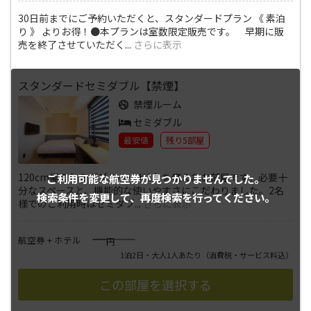
30日前までにご予約いただくと、スタンダードプラン 《 素泊
り 》 よりお得！●本プランは室数限定販売です。 早期に販
売を終了させていただく
...
さらに表示
スタンダードセミダブル【禁煙】
禁煙ルーム
セミダブル
最安値
残り5部屋
120cm幅のセミダブルベッド1台を備えたお部屋です。必要十
ご利用可能な航空券が
見つかりませんでした。
分なスペースと、機能的な使いやすさにこだわりました。2名
検索条件を変更して、
再度検索を行ってください。
様でのご利用時はセミダブ
...
さらに表示
――――
航空券 + ホテル
円
1泊2日・大人1人あたり
（消費税・サービス料込）