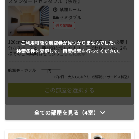
スタンダードセミダブル【禁煙】
禁煙ルーム
セミダブル
残り5部屋
120cm幅のセミダブルベッド1台を備えたお部屋です。必要十
ご利用可能な航空券が
見つかりませんでした。
分なスペースと、機能的な使いやすさにこだわりました。2名
検索条件を変更して、
再度検索を行ってください。
様でのご利用時はセミダブ
...
さらに表示
――――
航空券 + ホテル
円
1泊2日・大人1人あたり
（消費税・サービス料込）
全ての部屋を見る（4室）