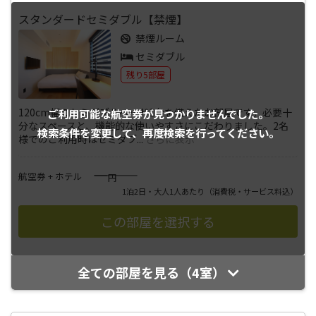
スタンダードセミダブル【禁煙】
禁煙ルーム
セミダブル
残り5部屋
120cm幅のセミダブルベッド1台を備えたお部屋です。必要十
ご利用可能な航空券が
見つかりませんでした。
分なスペースと、機能的な使いやすさにこだわりました。2名
検索条件を変更して、
再度検索を行ってください。
様でのご利用時はセミダブ
...
さらに表示
――――
航空券 + ホテル
円
1泊2日・大人1人あたり
（消費税・サービス料込）
全ての部屋を見る（4室）