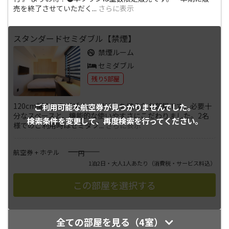
売を終了させていただく
...
さらに表示
スタンダードセミダブル【禁煙】
禁煙ルーム
セミダブル
残り5部屋
120cm幅のセミダブルベッド1台を備えたお部屋です。必要十
ご利用可能な航空券が
見つかりませんでした。
分なスペースと、機能的な使いやすさにこだわりました。2名
検索条件を変更して、
再度検索を行ってください。
様でのご利用時はセミダブ
...
さらに表示
――――
航空券 + ホテル
円
1泊2日・大人1人あたり
（消費税・サービス料込）
全ての部屋を見る（4室）