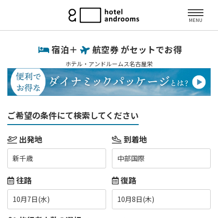
MENU
宿泊＋
航空券 がセットでお得
ホテル・アンドルームス名古屋栄
ご希望の条件にて検索してください
出発地
到着地
新千歳
中部国際
往路
復路
10月7日(水)
10月8日(木)