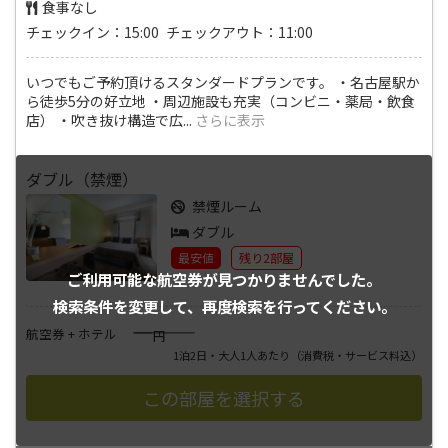
食事なし
チェックイン：15:00 チェックアウト：11:00
いつでもご予約頂けるスタンダードプランです。 ・名古屋駅か
ら徒歩5分の好立地 ・周辺施設も充実（コンビニ・薬局・飲食
店） ・吹き抜け構造で広
...
さらに表示
ダブル（禁煙）
禁煙ルーム
ダブル
最安値
残り2部屋
ご利用可能な航空券が
見つかりませんでした。
検索条件を変更して、
再度検索を行ってください。
――――
航空券 + ホテル
円
1泊2日・大人1人あたり
（消費税・サービス料込）