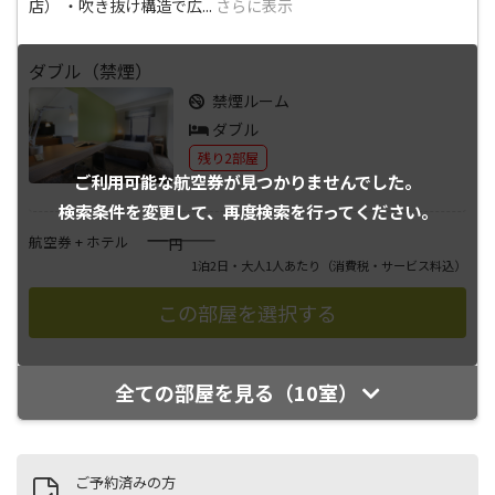
店） ・吹き抜け構造で広
...
さらに表示
ダブル（禁煙）
禁煙ルーム
ダブル
残り2部屋
ご利用可能な航空券が
見つかりませんでした。
検索条件を変更して、
再度検索を行ってください。
――――
航空券 + ホテル
円
1泊2日・大人1人あたり
（消費税・サービス料込）
全ての部屋を見る（10室）
ご予約済みの方