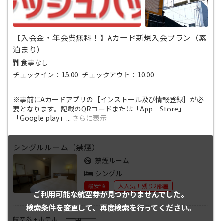
【入会金・年会費無料！】Aカード新規入会プラン（素
泊まり）
食事なし
チェックイン：15:00 チェックアウト：10:00
※事前にAカードアプリの【インストール及び情報登録】が必
要となります。記載のQRコードまたは「App Store」
「Google play」
...
さらに表示
シングルルーム（禁煙）
禁煙ルーム
シングル
最安値
大人気！残り2部屋
ご利用可能な航空券が
見つかりませんでした。
検索条件を変更して、
再度検索を行ってください。
――――
航空券 + ホテル
円