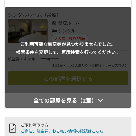
シングルルーム（禁煙）
禁煙ルーム
シングル
大人気！残り2部屋
ご利用可能な航空券が
見つかりませんでした。
検索条件を変更して、
再度検索を行ってください。
――――
航空券 + ホテル
円
1泊2日・大人1人あたり
（消費税・サービス料込）
全ての部屋を見る（2室）
ご予約済みの方
ご宿泊、航空券、お支払い情報の確認はこちら