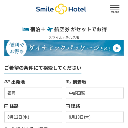
MENU
宿泊＋
航空券 がセットでお得
スマイルホテル名張
ご希望の条件にて検索してください
出発地
到着地
福岡
中部国際
往路
復路
8月12日(水)
8月13日(木)