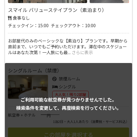
スマイル バリューステイプラン（素泊まり）
食事なし
チェックイン：15:00 チェックアウト：10:00
お部屋代のみのベーシックな【素泊り】プランです。早期から
直前まで、いつでもご予約いただけます。滞在中のスケジュー
ルはあなた次第！一人旅にも最
...
さらに表示
シングルルーム（禁煙）
禁煙ルーム
シングル
大人気！残り2部屋
ご利用可能な航空券が
見つかりませんでした。
検索条件を変更して、
再度検索を行ってください。
――――
航空券 + ホテル
円
1泊2日・大人1人あたり
（消費税・サービス料込）