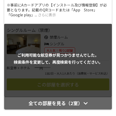
※事前にAカードアプリの【インストール及び情報登録】が必
要となります。記載のQRコードまたは「App Store」
「Google play」
...
さらに表示
シングルルーム（禁煙）
禁煙ルーム
シングル
大人気！残り2部屋
ご利用可能な航空券が
見つかりませんでした。
検索条件を変更して、
再度検索を行ってください。
――――
航空券 + ホテル
円
1泊2日・大人1人あたり
（消費税・サービス料込）
全ての部屋を見る（2室）